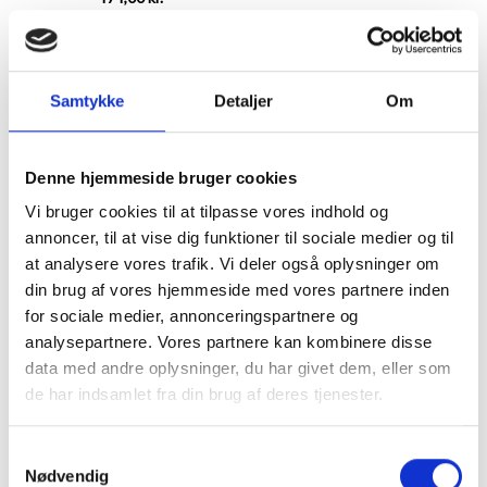
SE PRODUKT
Samtykke
Detaljer
Om
7
varer
Vis
Denne hjemmeside bruger cookies
Vi bruger cookies til at tilpasse vores indhold og
annoncer, til at vise dig funktioner til sociale medier og til
Aluminiumsramme
at analysere vores trafik. Vi deler også oplysninger om
muligheder
din brug af vores hjemmeside med vores partnere inden
for sociale medier, annonceringspartnere og
analysepartnere. Vores partnere kan kombinere disse
Alurammer er en af tidens mest populære typer
billedrammer. Rammer af aluminium giver mulighed for en
data med andre oplysninger, du har givet dem, eller som
smal og diskret ramme, selv til store billeder som plakater og
de har indsamlet fra din brug af deres tjenester.
lign.
Det kan ses på aluminiumsrammer, hvor den kant, der holder
Samtykkevalg
frontglasset på plads, er meget tyndere end ved trærammer
Nødvendig
og rammeprofilerne generelt er typisk meget smalle.