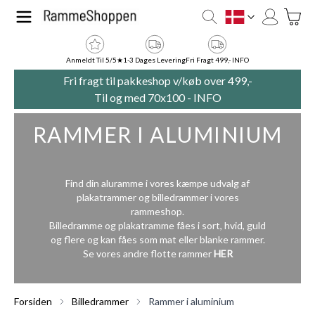
Skip to Content
Toggle
DK
Anmeldt Til 5/5★
1-3 Dages Levering
Fri Fragt 499,- INFO
Fri fragt til pakkeshop v/køb over 499,-
Til og med 70x100 -
INFO
RAMMER I ALUMINIUM
Find din aluramme i vores kæmpe udvalg af
plakatrammer og billedrammer i vores
rammeshop.
Billedramme og plakatramme fåes i sort, hvid, guld
og flere og kan fåes som mat eller blanke rammer.
Se vores andre flotte rammer
HER
Forsiden
Billedrammer
Rammer i aluminium