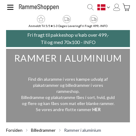
Skip to Content
Toggle
DK
Anmeldt Til 5/5★
1-3 Dages Levering
Fri Fragt 499,- INFO
Fri fragt til pakkeshop v/køb over 499,-
Til og med 70x100 -
INFO
RAMMER I ALUMINIUM
Find din aluramme i vores kæmpe udvalg af
plakatrammer og billedrammer i vores
rammeshop.
Billedramme og plakatramme fåes i sort, hvid, guld
og flere og kan fåes som mat eller blanke rammer.
Se vores andre flotte rammer
HER
Forsiden
Billedrammer
Rammer i aluminium