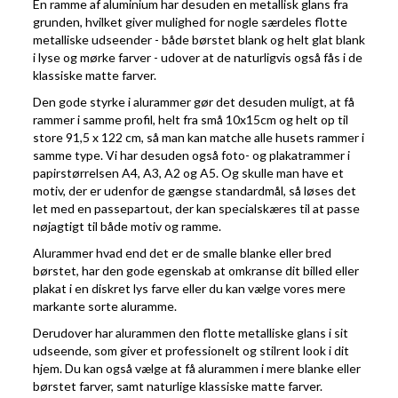
En ramme af aluminium har desuden en metallisk glans fra
grunden, hvilket giver mulighed for nogle særdeles flotte
metalliske udseender - både børstet blank og helt glat blank
i lyse og mørke farver - udover at de naturligvis også fås i de
klassiske matte farver.
Den gode styrke i alurammer gør det desuden muligt, at få
rammer i samme profil, helt fra små 10x15cm og helt op til
store 91,5 x 122 cm, så man kan matche alle husets rammer i
samme type. Vi har desuden også foto- og plakatrammer i
papirstørrelsen A4, A3, A2 og A5. Og skulle man have et
motiv, der er udenfor de gængse standardmål, så løses det
let med en passepartout, der kan specialskæres til at passe
nøjagtigt til både motiv og ramme.
Alurammer hvad end det er de smalle blanke eller bred
børstet, har den gode egenskab at omkranse dit billed eller
plakat i en diskret lys farve eller du kan vælge vores mere
markante sorte aluramme.
Derudover har alurammen den flotte metalliske glans i sit
udseende, som giver et professionelt og stilrent look i dit
hjem. Du kan også vælge at få alurammen i mere blanke eller
børstet farver, samt naturlige klassiske matte farver.