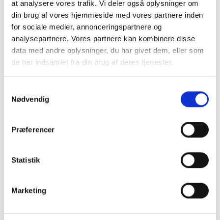
at analysere vores trafik. Vi deler også oplysninger om
din brug af vores hjemmeside med vores partnere inden
Sort aluramme, mat, smal, 20 x
Sort aluramme, refleksfri, blank,
for sociale medier, annonceringspartnere og
20 cm, Type 672
smal, 20 x 20 cm, Type 9017
analysepartnere. Vores partnere kan kombinere disse
86,95 kr.
107,00 kr.
data med andre oplysninger, du har givet dem, eller som
de har indsamlet fra din brug af deres tjenester.
TILFØJ TIL KURV
SE PRODUKT
Samtykkevalg
Nødvendig
Præferencer
Statistik
Sort aluramme, refleksfri, mat,
Guldramme, aluminium, blank,
Marketing
smal, 20 x 20 cm, Type 672
smal, Type 9012
107,00 kr.
Fra
53,95 kr.