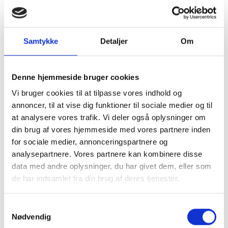
Panorama rammerne i størrelser 18x35, 18x46 og
18x57 cm skal du vælge både rammetype og
passepartout farve og antal billeder. Rammerne
fås i guld, hvid, sort, sølv og eg. Billedstørrelser og
Samtykke
Detaljer
Om
antal billeder variere - du kan se billederne under
hver ramme.
Denne hjemmeside bruger cookies
18x57 cm:
Vi bruger cookies til at tilpasse vores indhold og
3 stk. i billedstørrelse 10x15 cm
annoncer, til at vise dig funktioner til sociale medier og til
5 stk. i billedstørrelse 10x15 cm
at analysere vores trafik. Vi deler også oplysninger om
5 stk. i billedstørrelse 9x12 cm
din brug af vores hjemmeside med vores partnere inden
18x46 cm:
for sociale medier, annonceringspartnere og
4 stk. i billedstørrelse 10x15
analysepartnere. Vores partnere kan kombinere disse
4 stk. i billedstørrelse 9x12
data med andre oplysninger, du har givet dem, eller som
18x35 cm:
de har indsamlet fra din brug af deres tjenester.
3 stk. i billedstørrelse 10x15 cm
3 stk. i billedstørrelse 9x12 cm
Samtykkevalg
2 stk. i billedstørrelse 10x15 cm
Nødvendig