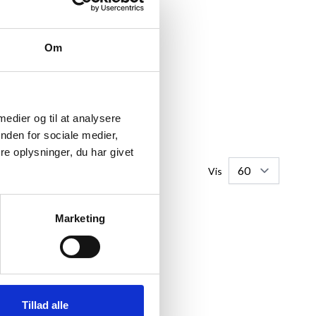
Om
 medier og til at analysere
nden for sociale medier,
e oplysninger, du har givet
Vis
Marketing
 til, at du kan anvende dine
ørrelser 10x15 cm og 9x12.
t farve og antal billeder.
Tillad alle
rne under hver ramme.