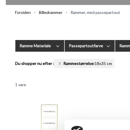
Forsiden
Billedrammer
Rammer, med passepartout
Ramme Materiale
Passepartoutfarve
Ramm
Du shopper nu efter
:
Rammestørrelse:
18x35 cm
1
vare