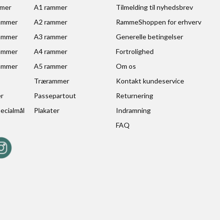
mmer
A1 rammer
Tilmelding til nyhedsbrev
ammer
A2 rammer
RammeShoppen for erhverv
ammer
A3 rammer
Generelle betingelser
ammer
A4 rammer
Fortrolighed
ammer
A5 rammer
Om os
Trærammer
Kontakt kundeservice
er
Passepartout
Returnering
ecialmål
Plakater
Indramning
FAQ