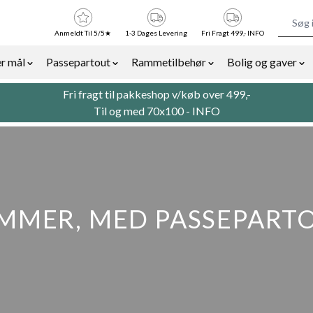
Anmeldt Til 5/5★
1-3 Dages Levering
Fri Fragt 499,- INFO
r mål
Passepartout
Rammetilbehør
Bolig og gaver
or Billedrammer category
Show submenu for Rammer efter mål category
Show submenu for Passepartout categor
Show submenu for Ra
Sh
Fri fragt til pakkeshop v/køb over 499,-
Til og med 70x100 -
INFO
MMER, MED PASSEPART