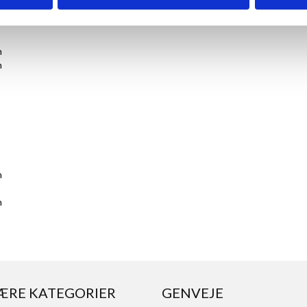
m
m
m
m
ÆRE KATEGORIER
GENVEJE