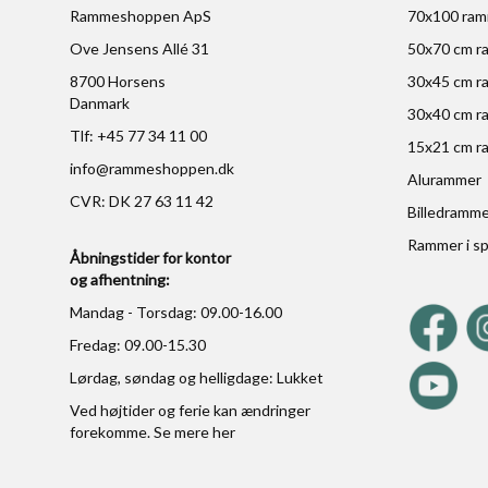
Rammeshoppen ApS
70x100 ra
Ove Jensens Allé 31
50x70 cm r
8700 Horsens
30x45 cm r
Danmark
30x40 cm r
Tlf: +45 77 34 11 00
15x21 cm r
info@rammeshoppen.dk
Alurammer
CVR: DK 27 63 11 42
Billedramm
Rammer i sp
Åbningstider for kontor
og afhentning:
Mandag - Torsdag: 09.00-16.00
Fredag: 09.00-15.30
Lørdag, søndag og helligdage: Lukket
Ved højtider og ferie kan ændringer
forekomme. Se mere
her