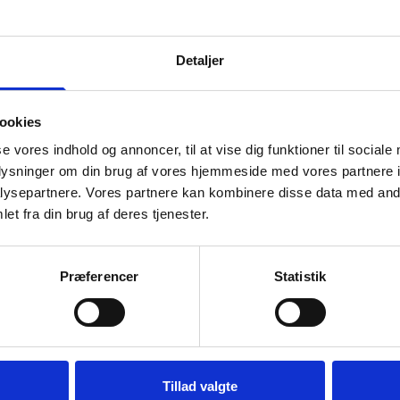
Detaljer
ookies
se vores indhold og annoncer, til at vise dig funktioner til sociale
oplysninger om din brug af vores hjemmeside med vores partnere i
ysepartnere. Vores partnere kan kombinere disse data med andr
et fra din brug af deres tjenester.
Præferencer
Statistik
r, at du får en ramme og et passepartout som et sæt. Hulmålet er lavet
tandardfoto størrelser. Dette betyder, at du f.eks. skal bruge fotos i st
r 18x35, 18x46 og 18x57 cm skal du vælge både rammetype og passepartou
Tillad valgte
 sølv og eg. Billedstørrelser og antal billeder variere - du kan se billede