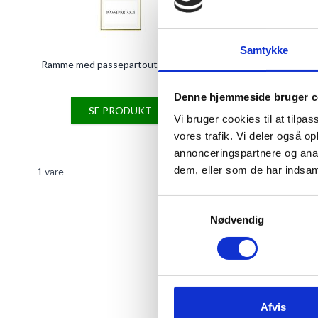
Samtykke
Ramme med passepartout 18x35cm
Denne hjemmeside bruger c
SE PRODUKT
Vi bruger cookies til at tilpas
vores trafik. Vi deler også 
annonceringspartnere og anal
dem, eller som de har indsaml
1
vare
Samtykkevalg
Nødvendig
Rammer med passepartout betyde
foto, således at hulmålet er i s
Panorama rammerne i størrelse
Afvis
Rammerne fås i guld, hvid, sort,