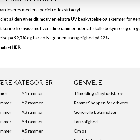
n leveres med en speciel refleksfri acryl.
et så den giver dit motiv en ekstra UV beskyttelse og skærmer for gens
t kunne fremvise motiver i dine rammer uden at skulle bekymre sig om gen
else på 99,7% og har en lysgennemtrængelighed på 92%.
riakryl
HER
.
ÆRE KATEGORIER
GENVEJE
mmer
A1 rammer
Tilmelding til nyhedsbrev
ammer
A2 rammer
RammeShoppen for erhverv
ammer
A3 rammer
Generelle betingelser
ammer
A4 rammer
Fortrolighed
ammer
A5 rammer
Om os