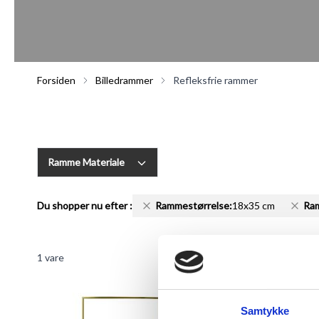
Forsiden
Billedrammer
Refleksfrie rammer
Ramme Materiale
Du shopper nu efter
:
Rammestørrelse:
18x35 cm
Ra
1
vare
Samtykke