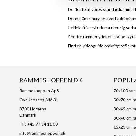
De fleste af vores standardrammer ka
Denne 3mm acryl er overfladebehandl
Refleksfri acryl udemærker sig ved a
Phorite rammer yder en UV beskytt
Find en videoguide omkring refleksf
RAMMESHOPPEN.DK
POPUL
Rammeshoppen ApS
70x100 ra
Ove Jensens Allé 31
50x70 cm r
8700 Horsens
30x45 cm r
Danmark
30x40 cm r
Tlf: +45 77 34 11 00
15x21 cm r
info@rammeshoppen.dk