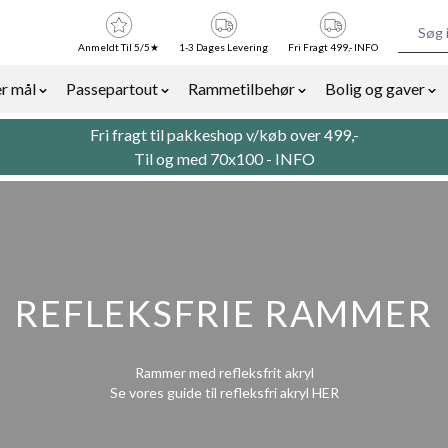
Anmeldt Til 5/5★
1-3 Dages Levering
Fri Fragt 499,- INFO
r mål
Passepartout
Rammetilbehør
Bolig og gaver
or Billedrammer category
Show submenu for Rammer efter mål category
Show submenu for Passepartout categor
Show submenu for Ra
Sh
Fri fragt til pakkeshop v/køb over 499,-
Til og med 70x100 -
INFO
REFLEKSFRIE RAMMER
Rammer med refleksfrit akryl
Se vores guide til refleksfri akryl
HER