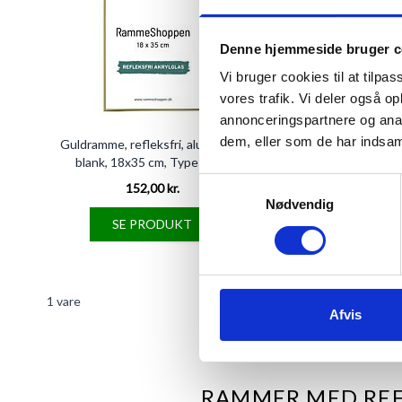
Denne hjemmeside bruger c
Vi bruger cookies til at tilpas
vores trafik. Vi deler også 
annonceringspartnere og anal
dem, eller som de har indsaml
Guldramme, refleksfri, aluminium,
blank, 18x35 cm, Type 9012
Samtykkevalg
152,00 kr.
Nødvendig
SE PRODUKT
1
vare
Afvis
RAMMER MED REF