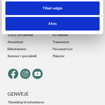
70x100 rammer
A1 rammer
Tillad valgte
50x70 cm rammer
A2 rammer
30x45 cm rammer
A3 rammer
Afvis
30x40 cm rammer
A4 rammer
15x21 cm rammer
A5 rammer
Alurammer
Trærammer
Billedrammer
Passepartout
Rammer i specialmål
Plakater
GENVEJE
Tilmelding til nyhedsbrev