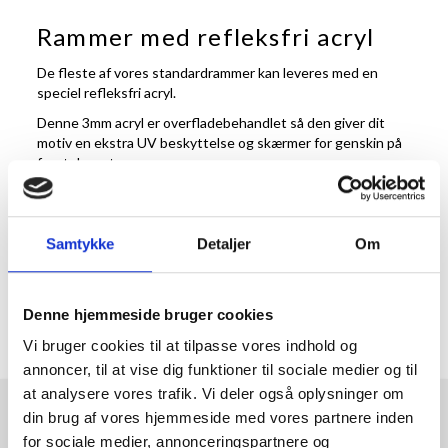
Rammer med refleksfri acryl
De fleste af vores standardrammer kan leveres med en
speciel refleksfri acryl.
Denne 3mm acryl er overfladebehandlet så den giver dit
motiv en ekstra UV beskyttelse og skærmer for genskin på
frontglasset.
Refleksfri acryl udemærker sig ved at kunne fremvise
motiver i dine rammer uden at skulle bekymre sig om
genskin fra lamper og spots i lokalet.
Samtykke
Detaljer
Om
Phorite rammer yder en UV beskyttelse på 99,7% og har en
lysgennemtrængelighed på 92%.
Find en videoguide omkring refleksfriakryl
HER
.
Denne hjemmeside bruger cookies
Vi bruger cookies til at tilpasse vores indhold og
annoncer, til at vise dig funktioner til sociale medier og til
at analysere vores trafik. Vi deler også oplysninger om
din brug af vores hjemmeside med vores partnere inden
RAMMESHOPPEN.DK
for sociale medier, annonceringspartnere og