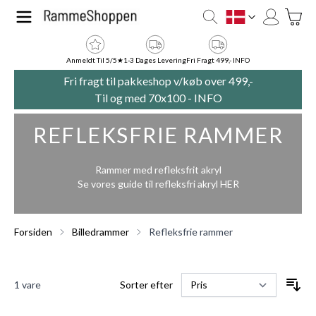
Skip to Content
Toggle
DK
Anmeldt Til 5/5★
1-3 Dages Levering
Fri Fragt 499,- INFO
Fri fragt til pakkeshop v/køb over 499,-
Til og med 70x100 -
INFO
REFLEKSFRIE RAMMER
Rammer med refleksfrit akryl
Se vores guide til refleksfri akryl
HER
Forsiden
Billedrammer
Refleksfrie rammer
1
vare
Sorter efter