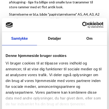
afskygning - lige fra billige små smalle lyse trærammer til
store rammer med et flot antik look.
Størrelserne er bl.a. både "papirstørrelserne" A5, A4, A3, A2
og A5 og plakat størrelsen 50x70 cm. Så du kan helt sikkert
finde en træramme, der passer til indramning af dit billede
eller foto. Og skal du bruge rigtig mange (50+ stk) så
kontakt os gerne for et uforpligtende tilbud forud for online
Samtykke
Detaljer
Om
bestilling.
Trærammer giver en umiskendelig varme og dybde i deres
fremtoning og gider derfor motivet en anden glød.
Denne hjemmeside bruger cookies
Trærammer passer godt ind i alle hjem da de fås i mange
farver og størrelser, det er blot at finde den man ønsker.
Vi bruger cookies til at tilpasse vores indhold og
Træ er et levende materiale og derfor får man også en
annoncer, til at vise dig funktioner til sociale medier og til
ramme der vil ændre sig over tid og blive til en del af
at analysere vores trafik. Vi deler også oplysninger om
hjemmet, mere end blot en genstand man hænger op. I
din brug af vores hjemmeside med vores partnere inden
særdeleshed vil rammer i rent træ som eks. egetræ eller
for sociale medier, annonceringspartnere og
birketræ med tiden blive patineret og således vil rammen for
evigt ændre udtryk.
analysepartnere. Vores partnere kan kombinere disse
data med andre oplysninger, du har givet dem, eller som
Vores rammer er enten malede eller behandlet med en let
de har indsamlet fra din brug af deres tjenester.
lak der beskytter dem, men kun så meget at de stadig