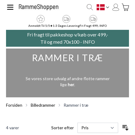
Skip to Content
Toggle
DK
Anmeldt Til 5/5★
1-3 Dages Levering
Fri Fragt 499,- INFO
Fri fragt til pakkeshop v/køb over 499,-
Til og med 70x100 -
INFO
RAMMER I TRÆ
Se vores store udvalg af andre flotte rammer
lige
her
.
Forsiden
Billedrammer
Rammer i træ
4
varer
Sorter efter