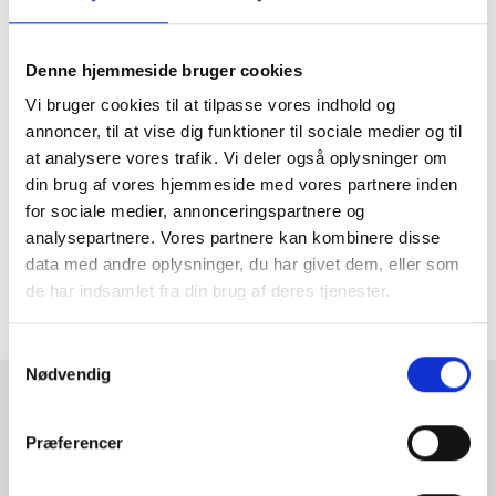
særdeleshed vil rammer i rent træ som eks. egetræ eller
birketræ med tiden blive patineret og således vil rammen for
evigt ændre udtryk.
Denne hjemmeside bruger cookies
Vores rammer er enten malede eller behandlet med en let
Vi bruger cookies til at tilpasse vores indhold og
lak der beskytter dem, men kun så meget at de stadig
bebiholder den naturlige glød man får fra træ.
annoncer, til at vise dig funktioner til sociale medier og til
at analysere vores trafik. Vi deler også oplysninger om
Vores rammer i rent træ kan faktisk også anvendes til
din brug af vores hjemmeside med vores partnere inden
bejdse eller maling hvis man er ude efter at give rammen et
peronsligt præg.
for sociale medier, annonceringspartnere og
analysepartnere. Vores partnere kan kombinere disse
Som noget heslt særligt er vores rammer i egetræ lavet i
massiv egetræ og er ikke alene levende, varme og flotte,
data med andre oplysninger, du har givet dem, eller som
men også utroligt bæredygtige.
de har indsamlet fra din brug af deres tjenester.
Samtykkevalg
Nødvendig
RAMMESHOPPEN.DK
Præferencer
Rammeshoppen ApS
Ove Jensens Allé 31