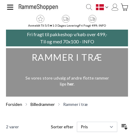
Skip to Content
Toggle
DK
Anmeldt Til 5/5★
1-3 Dages Levering
Fri Fragt 499,- INFO
Fri fragt til pakkeshop v/køb over 499,-
Til og med 70x100 -
INFO
RAMMER I TRÆ
Se vores store udvalg af andre flotte rammer
lige
her
.
Forsiden
Billedrammer
Rammer i træ
2
varer
Sorter efter