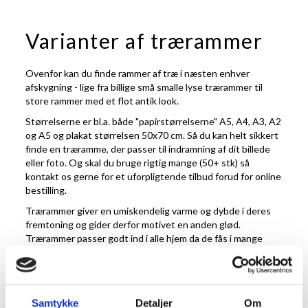
Varianter af trærammer
Ovenfor kan du finde rammer af træ i næsten enhver
afskygning - lige fra billige små smalle lyse trærammer til
store rammer med et flot antik look.
Størrelserne er bl.a. både "papirstørrelserne" A5, A4, A3, A2
og A5 og plakat størrelsen 50x70 cm. Så du kan helt sikkert
finde en træramme, der passer til indramning af dit billede
eller foto. Og skal du bruge rigtig mange (50+ stk) så
kontakt os gerne for et uforpligtende tilbud forud for online
bestilling.
Trærammer giver en umiskendelig varme og dybde i deres
fremtoning og gider derfor motivet en anden glød.
Trærammer passer godt ind i alle hjem da de fås i mange
farver og størrelser, det er blot at finde den man ønsker.
Træ er et levende materiale og derfor får man også en
ramme der vil ændre sig over tid og blive til en del af
hjemmet, mere end blot en genstand man hænger op. I
Samtykke
Detaljer
Om