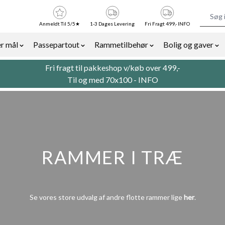
Anmeldt Til 5/5★
1-3 Dages Levering
Fri Fragt 499,- INFO
r mål
Passepartout
Rammetilbehør
Bolig og gaver
or Billedrammer category
Show submenu for Rammer efter mål category
Show submenu for Passepartout categor
Show submenu for Ra
Sh
Fri fragt til pakkeshop v/køb over 499,-
Til og med 70x100 -
INFO
RAMMER I TRÆ
Se vores store udvalg af andre flotte rammer lige
her
.