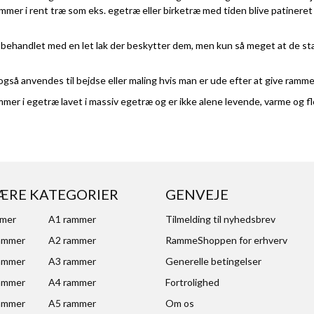
mmer i rent træ som eks. egetræ eller birketræ med tiden blive patineret
behandlet med en let lak der beskytter dem, men kun så meget at de sta
også anvendes til bejdse eller maling hvis man er ude efter at give ramm
mer i egetræ lavet i massiv egetræ og er ikke alene levende, varme og fl
ÆRE KATEGORIER
GENVEJE
mmer
A1 rammer
Tilmelding til nyhedsbrev
ammer
A2 rammer
RammeShoppen for erhverv
ammer
A3 rammer
Generelle betingelser
ammer
A4 rammer
Fortrolighed
ammer
A5 rammer
Om os