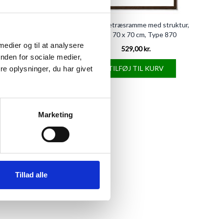
sramme, smal - 70 x 70
Mørk egetræsramme med struktur,
 - Type 320
smal, 70 x 70 cm, Type 870
 medier og til at analysere
522,95 kr.
529,00 kr.
nden for sociale medier,
FØJ TIL KURV
TILFØJ TIL KURV
e oplysninger, du har givet
Marketing
Tillad alle