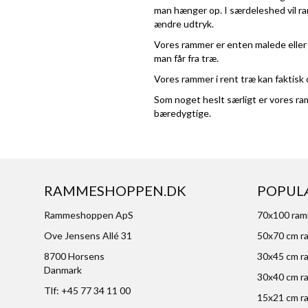
man hænger op. I særdeleshed vil ra
ændre udtryk.
Vores rammer er enten malede eller 
man får fra træ.
Vores rammer i rent træ kan faktisk 
Som noget heslt særligt er vores ram
bæredygtige.
RAMMESHOPPEN.DK
POPUL
Rammeshoppen ApS
70x100 ra
Ove Jensens Allé 31
50x70 cm r
8700 Horsens
30x45 cm r
Danmark
30x40 cm r
Tlf: +45 77 34 11 00
15x21 cm r