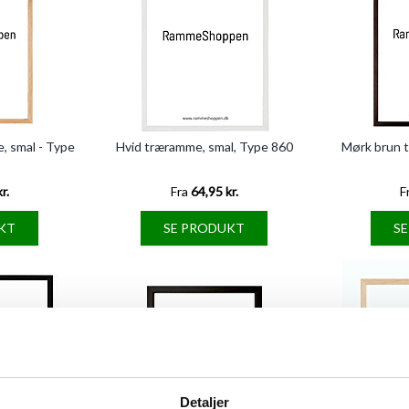
, smal - Type
Hvid træramme, smal, Type 860
Mørk brun 
r.
Fra
64,95 kr.
F
KT
SE PRODUKT
S
Detaljer