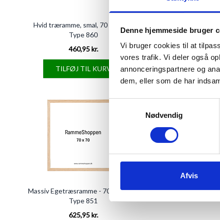
Hvid træramme, smal, 70 x 70 cm,
Sort træramme, smal,
Denne hjemmeside bruger c
Type 860
Type 84
Vi bruger cookies til at tilpas
460,95 kr.
493,95 kr
vores trafik. Vi deler også 
TILFØJ TIL KURV
TILFØJ TIL 
annonceringspartnere og anal
dem, eller som de har indsaml
Samtykkevalg
Nødvendig
Afvis
Massiv Egetræsramme - 70 x 70 cm -
Type 851
625,95 kr.