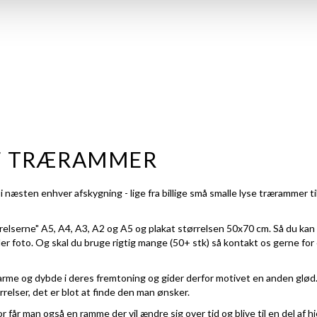
F TRÆRAMMER
 næsten enhver afskygning - lige fra billige små smalle lyse trærammer ti
rrelserne" A5, A4, A3, A2 og A5 og plakat størrelsen 50x70 cm. Så du kan
eller foto. Og skal du bruge rigtig mange (50+ stk) så kontakt os gerne for
rme og dybde i deres fremtoning og gider derfor motivet en anden glød.
rrelser, det er blot at finde den man ønsker.
r får man også en ramme der vil ændre sig over tid og blive til en del a