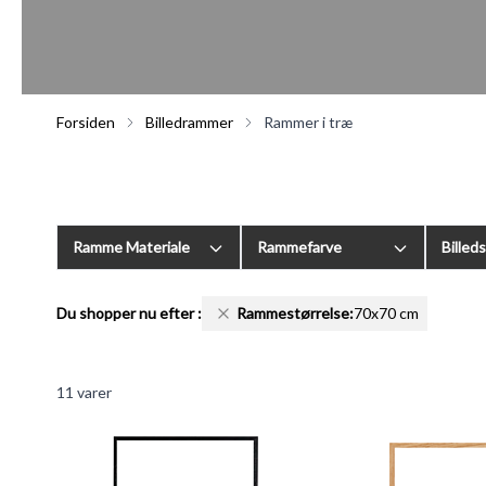
Forsiden
Billedrammer
Rammer i træ
Ramme Materiale
Rammefarve
Billed
Du shopper nu efter
:
Rammestørrelse:
70x70 cm
11
varer