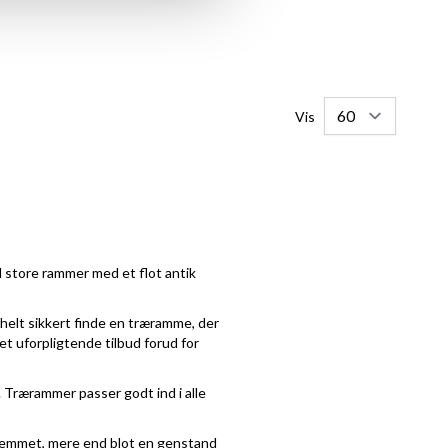
Vis
l store rammer med et flot antik
 helt sikkert finde en træramme, der
 et uforpligtende tilbud forud for
 Trærammer passer godt ind i alle
f hjemmet, mere end blot en genstand