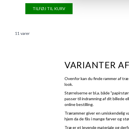
TILFØJ TIL KURV
11
varer
VARIANTER A
Ovenfor kan du finde rammer af træ i
look.
Størrelserne er bl.a. både "papirstø
passer til indramning af dit billede 
online bestilling.
Trærammer giver en umiskendelig va
hjem da de fås i mange farver og stø
Træ er et levende materiale og derfo