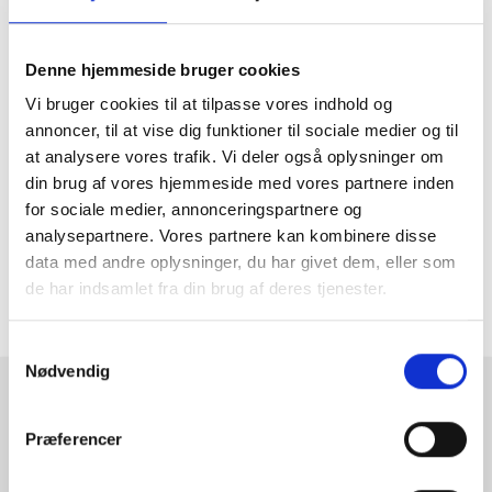
særdeleshed vil rammer i rent træ som eks. egetræ eller
birketræ med tiden blive patineret og således vil rammen for
evigt ændre udtryk.
Denne hjemmeside bruger cookies
Vores rammer er enten malede eller behandlet med en let
Vi bruger cookies til at tilpasse vores indhold og
lak der beskytter dem, men kun så meget at de stadig
bebiholder den naturlige glød man får fra træ.
annoncer, til at vise dig funktioner til sociale medier og til
at analysere vores trafik. Vi deler også oplysninger om
Vores rammer i rent træ kan faktisk også anvendes til
din brug af vores hjemmeside med vores partnere inden
bejdse eller maling hvis man er ude efter at give rammen et
peronsligt præg.
for sociale medier, annonceringspartnere og
analysepartnere. Vores partnere kan kombinere disse
Som noget heslt særligt er vores rammer i egetræ lavet i
massiv egetræ og er ikke alene levende, varme og flotte,
data med andre oplysninger, du har givet dem, eller som
men også utroligt bæredygtige.
de har indsamlet fra din brug af deres tjenester.
Samtykkevalg
Nødvendig
RAMMESHOPPEN.DK
Præferencer
Rammeshoppen ApS
Ove Jensens Allé 31