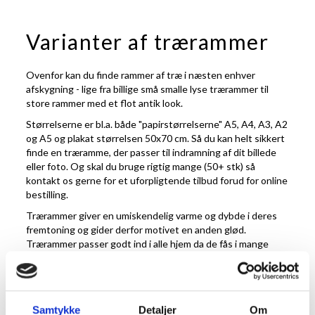
Varianter af trærammer
Ovenfor kan du finde rammer af træ i næsten enhver
afskygning - lige fra billige små smalle lyse trærammer til
store rammer med et flot antik look.
Størrelserne er bl.a. både "papirstørrelserne" A5, A4, A3, A2
og A5 og plakat størrelsen 50x70 cm. Så du kan helt sikkert
finde en træramme, der passer til indramning af dit billede
eller foto. Og skal du bruge rigtig mange (50+ stk) så
kontakt os gerne for et uforpligtende tilbud forud for online
bestilling.
Trærammer giver en umiskendelig varme og dybde i deres
fremtoning og gider derfor motivet en anden glød.
Trærammer passer godt ind i alle hjem da de fås i mange
farver og størrelser, det er blot at finde den man ønsker.
Træ er et levende materiale og derfor får man også en
ramme der vil ændre sig over tid og blive til en del af
hjemmet, mere end blot en genstand man hænger op. I
Samtykke
Detaljer
Om