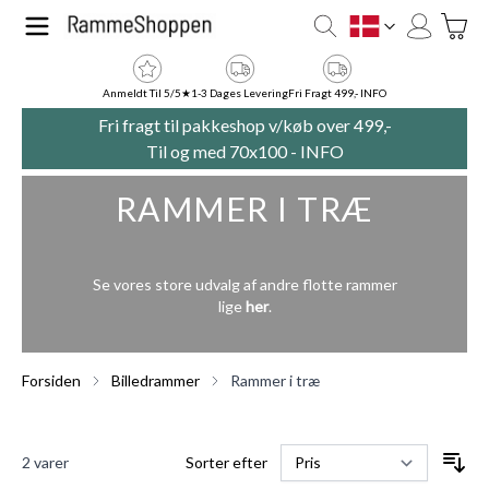
Skip to Content
Toggle
DK
Anmeldt Til 5/5★
1-3 Dages Levering
Fri Fragt 499,- INFO
Fri fragt til pakkeshop v/køb over 499,-
Til og med 70x100 -
INFO
RAMMER I TRÆ
Se vores store udvalg af andre flotte rammer
lige
her
.
Forsiden
Billedrammer
Rammer i træ
2
varer
Sorter efter