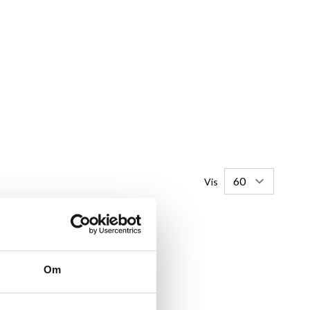
Vis
ER
Om
plakater i A0 og op. Vi fører rammer