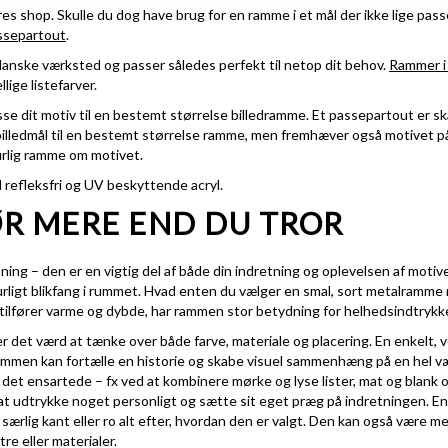
res shop. Skulle du dog have brug for en ramme i et mål der ikke lige pass
ssepartout
.
danske værksted og passer således perfekt til netop dit behov.
Rammer i 
llige listefarver.
se dit motiv til en bestemt størrelse billedramme. Et passepartout er skår
e billedmål til en bestemt størrelse ramme, men fremhæver også motivet på
turlig ramme om motivet.
 refleksfri og UV beskyttende acryl.
R MERE END DU TROR
ning – den er en vigtig del af både din indretning og oplevelsen af motiv
naturligt blikfang i rummet. Hvad enten du vælger en smal, sort metalram
 tilfører varme og dybde, har rammen stor betydning for helhedsindtrykk
er det værd at tænke over både farve, materiale og placering. En enkelt,
sammen kan fortælle en historie og skabe visuel sammenhæng på en hel 
 det ensartede – fx ved at kombinere mørke og lyse lister, mat og blank ov
r at udtrykke noget personligt og sætte sit eget præg på indretningen. 
særlig kant eller ro alt efter, hvordan den er valgt. Den kan også være me
e eller materialer.