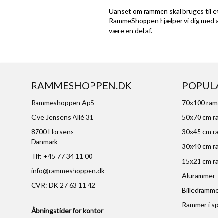
Uanset om rammen skal bruges til et
RammeShoppen hjælper vi dig med at 
være en del af.
RAMMESHOPPEN.DK
POPUL
Rammeshoppen ApS
70x100 ra
Ove Jensens Allé 31
50x70 cm r
8700 Horsens
30x45 cm r
Danmark
30x40 cm r
Tlf: +45 77 34 11 00
15x21 cm r
info@rammeshoppen.dk
Alurammer
CVR: DK 27 63 11 42
Billedramm
Rammer i sp
Åbningstider for kontor