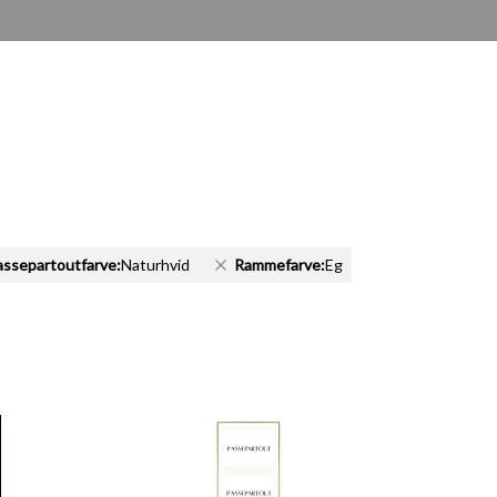
assepartoutfarve:
Naturhvid
Rammefarve:
Eg