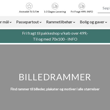
Anmeldt Til 5/5★
1-3 Dages Levering
Fri Fragt 499,- INFO
r mål
Passepartout
Rammetilbehør
Bolig og gaver
or Billedrammer category
Show submenu for Rammer efter mål category
Show submenu for Passepartout categor
Show submenu for Ra
Sh
Fri fragt til pakkeshop v/køb over 499,-
Til og med 70x100 -
INFO
BILLEDRAMMER
Find rammer til billeder, plakater og motiver i alle størrelser