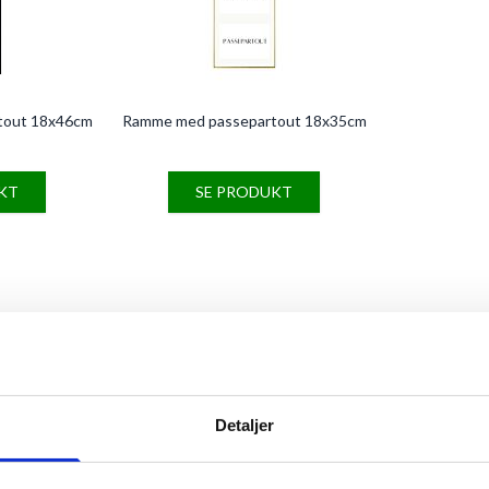
tout 18x46cm
Ramme med passepartout 18x35cm
KT
SE PRODUKT
 KVALITET TIL SKARPE PRIS
Detaljer
redt og dækker alt fra skolefotos til kæmpeplakater, fra 9x13 fotos til 
erialer fra lyse,
massive trærammer
til sorte alumiumsrammer.