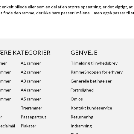
 enkelt billede eller som en del af en større opsætning, er det vigtigt,
finde den ramme, der ikke bare passer i målene – men også passer til sti
ÆRE KATEGORIER
GENVEJE
mmer
A1 rammer
Tilmelding til nyhedsbrev
ammer
A2 rammer
RammeShoppen for erhverv
ammer
A3 rammer
Generelle betingelser
ammer
A4 rammer
Fortrolighed
ammer
A5 rammer
Om os
Trærammer
Kontakt kundeservice
er
Passepartout
Returnering
ecialmål
Plakater
Indramning