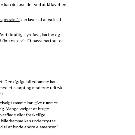
er kan du løse det ved at få lavet en
specialmål
kan laves af at væld af
et i kraftig, syrefast, karton og
 flotteste vis. Et passepartout er
et. Den rigtige billedramme kan
me med et skarpt og moderne udtryk
et.
 velvalgt ramme kan give rummet
væg. Mange vælger at bruge
erflade eller forskellige
En billedramme kan understøtte
d til at binde andre elementer i