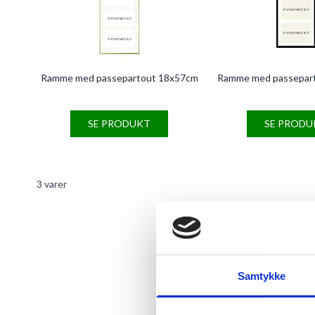
Ramme med passepartout 18x57cm
Ramme med passepar
SE PRODUKT
SE PRODU
3
varer
RAMMER I GOD
Samtykke
RammeShoppens udvalg af rammer er b
i tidens mest anvendte farver og mat