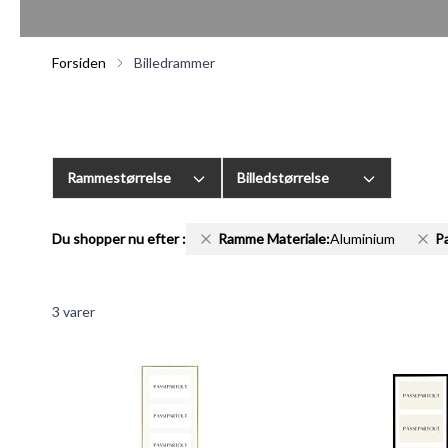
Forsiden
Billedrammer
Rammestørrelse
Billedstørrelse
Du shopper nu efter
:
Ramme Materiale:
Aluminium
P
3
varer