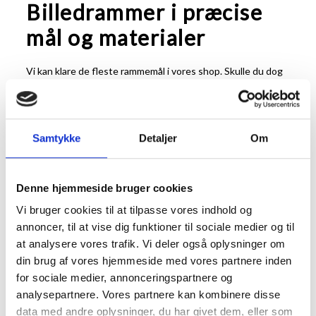
Billedrammer i præcise
mål og materialer
Vi kan klare de fleste rammemål i vores shop. Skulle du dog
have brug for en ramme i et mål der ikke lige passer kan du
løse det ved at få lavet en ramme i specialmål eller bruge
et
passepartout
.
Rammer i specialmål laves på vores danske værksted og
Samtykke
Detaljer
Om
passer således perfekt til netop dit behov.
Rammer i
specialmål
kan laves af at væld af forskellige typer af profiler
og forskellige listefarver.
Denne hjemmeside bruger cookies
Et passepartout er en måde at tilpasse dit motiv til en
Vi bruger cookies til at tilpasse vores indhold og
bestemt størrelse billedramme. Et passepartout er skåret i
kraftig, syrefast, karton og giver ikke alene for at tilpasse
annoncer, til at vise dig funktioner til sociale medier og til
dine billedmål til en bestemt størrelse ramme, men
at analysere vores trafik. Vi deler også oplysninger om
fremhæver også motivet på flotteste vis. Et passepartout
din brug af vores hjemmeside med vores partnere inden
er skåret i vinkel, så det skaber en naturlig ramme om
for sociale medier, annonceringspartnere og
motivet.
analysepartnere. Vores partnere kan kombinere disse
Vi kan også levere billedrammer med refleksfri og UV
data med andre oplysninger, du har givet dem, eller som