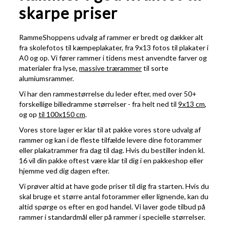
skarpe priser
RammeShoppens udvalg af rammer er bredt og dækker alt
fra skolefotos til kæmpeplakater, fra 9x13 fotos til plakater i
A0 og op. Vi fører rammer i tidens mest anvendte farver og
materialer fra lyse,
massive trærammer
til sorte
alumiumsrammer.
Vi har den rammestørrelse du leder efter, med over 50+
forskellige billedramme størrelser - fra helt ned til
9x13 cm
,
og op
til 100x150 cm
.
Vores store lager er klar til at pakke vores store udvalg af
rammer og kan i de fleste tilfælde levere dine fotorammer
eller plakatrammer fra dag til dag. Hvis du bestiller inden kl.
16 vil din pakke oftest være klar til dig i en pakkeshop eller
hjemme ved dig dagen efter.
Vi prøver altid at have gode priser til dig fra starten. Hvis du
skal bruge et større antal fotorammer eller lignende, kan du
altid spørge os efter en god handel. Vi laver gode tilbud på
rammer i standardmål eller på rammer i specielle størrelser.