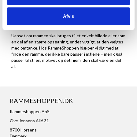
indretningen. En billedramme kan understøtte motivets
stemning og tilføre det en særlig kant eller ro alt efter,
hvordan den er valgt. Den kan også være med til at binde
Afvis
andre elementer i rummet sammen – som farver, mønstre
eller materialer.
Uanset om rammen skal bruges til et enkelt billede eller som
en del af en større opsætning, er det vigtigt, at den vælges
med omtanke. Hos RammeShoppen hjælper vi dig med at
finde den ramme, der ikke bare passer i målene – men også
passer til stilen, motivet og det hjem, den skal være en del
af.
RAMMESHOPPEN.DK
Rammeshoppen ApS
Ove Jensens Allé 31
8700 Horsens
Danmark