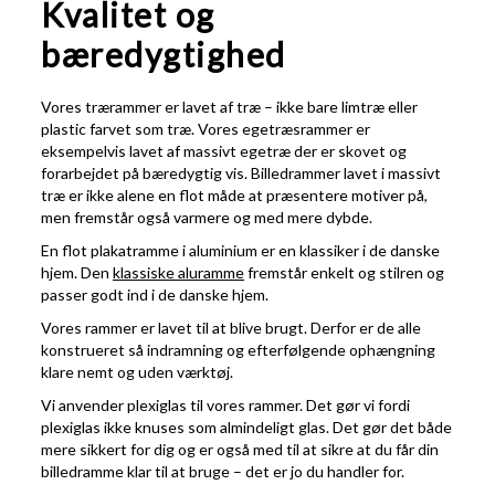
Kvalitet og
bæredygtighed
Vores trærammer er lavet af træ – ikke bare limtræ eller
plastic farvet som træ. Vores egetræsrammer er
eksempelvis lavet af massivt egetræ der er skovet og
forarbejdet på bæredygtig vis. Billedrammer lavet i massivt
træ er ikke alene en flot måde at præsentere motiver på,
men fremstår også varmere og med mere dybde.
En flot plakatramme i aluminium er en klassiker i de danske
hjem. Den
klassiske aluramme
fremstår enkelt og stilren og
passer godt ind i de danske hjem.
Vores rammer er lavet til at blive brugt. Derfor er de alle
konstrueret så indramning og efterfølgende ophængning
klare nemt og uden værktøj.
Vi anvender plexiglas til vores rammer. Det gør vi fordi
plexiglas ikke knuses som almindeligt glas. Det gør det både
mere sikkert for dig og er også med til at sikre at du får din
billedramme klar til at bruge – det er jo du handler for.