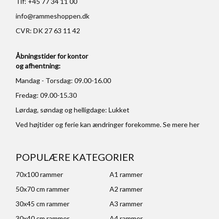
Tlf: +45 77 34 11 00
info@rammeshoppen.dk
CVR: DK 27 63 11 42
Åbningstider for kontor
og afhentning:
Mandag - Torsdag: 09.00-16.00
Fredag: 09.00-15.30
Lørdag, søndag og helligdage: Lukket
Ved højtider og ferie kan ændringer forekomme. Se mere
her
POPULÆRE KATEGORIER
70x100 rammer
A1 rammer
50x70 cm rammer
A2 rammer
30x45 cm rammer
A3 rammer
30x40 cm rammer
A4 rammer