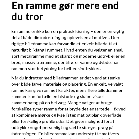
En ramme gør mere end
du tror
En ramme er ikke kun en praktisk løsning – den er en vigtig
del af både din indretning og oplevelsen af motivet. Den
rigtige billedramme kan forvandle et enkelt billede til et
naturligt blikfang i rummet. Hvad enten du vælger en smal,
sort metalramme med et skarpt og moderne udtryk eller en
bred, massiv træramme, der tilfører varme og dybde, har
rammen stor betydning for helhedsindtrykket.
Når du indretter med billedrammer, er det værd at tænke
over både farve, materiale og placering. En enkelt, velvalgt
ramme kan give rummet karakter, mens flere billedrammer
sammen kan fortælle en historie og skabe visuel
sammenhæng på en hel væg. Mange vælger at bruge
forskellige typer ramme for at bryde det ensartede – fx ved
at kombinere mørke og lyse lister, mat og blank overflade
eller forskellige profilbreder. Det giver mulighed for at
udtrykke noget personligt og sætte sit eget præg på
indretningen. En billedramme kan understøtte motivets