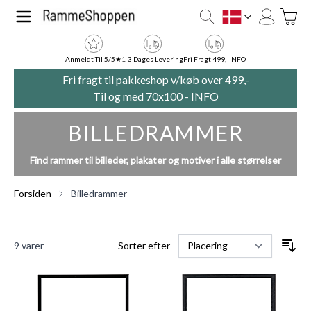
Skip to Content
Toggle
DK
Anmeldt Til 5/5★
1-3 Dages Levering
Fri Fragt 499,- INFO
Fri fragt til pakkeshop v/køb over 499,-
Til og med 70x100 -
INFO
BILLEDRAMMER
Find rammer til billeder, plakater og motiver i alle størrelser
Forsiden
Billedrammer
9
varer
Sorter efter