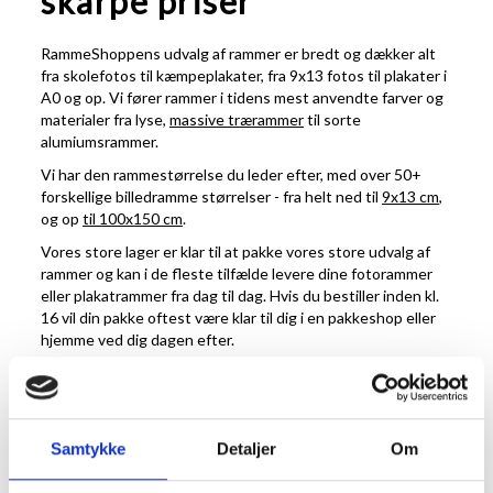
skarpe priser
RammeShoppens udvalg af rammer er bredt og dækker alt
fra skolefotos til kæmpeplakater, fra 9x13 fotos til plakater i
A0 og op. Vi fører rammer i tidens mest anvendte farver og
materialer fra lyse,
massive trærammer
til sorte
alumiumsrammer.
Vi har den rammestørrelse du leder efter, med over 50+
forskellige billedramme størrelser - fra helt ned til
9x13 cm
,
og op
til 100x150 cm
.
Vores store lager er klar til at pakke vores store udvalg af
rammer og kan i de fleste tilfælde levere dine fotorammer
eller plakatrammer fra dag til dag. Hvis du bestiller inden kl.
16 vil din pakke oftest være klar til dig i en pakkeshop eller
hjemme ved dig dagen efter.
Vi prøver altid at have gode priser til dig fra starten. Hvis du
skal bruge et større antal fotorammer eller lignende, kan du
altid spørge os efter en god handel. Vi laver gode tilbud på
rammer i standardmål eller på rammer i specielle størrelser.
Samtykke
Detaljer
Om
Kvalitet og