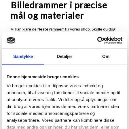
Billedrammer i præcise
mål og materialer
Vi kan klare de fleste rammemål i vores shop. Skulle du dog
have brug for en ramme i et mål der ikke lige passer kan du
løse det ved at få lavet en ramme i specialmål eller bruge
et
passepartout
.
Rammer i specialmål laves på vores danske værksted og
Samtykke
Detaljer
Om
passer således perfekt til netop dit behov.
Rammer i
specialmål
kan laves af at væld af forskellige typer af profiler
og forskellige listefarver.
Denne hjemmeside bruger cookies
Et passepartout er en måde at tilpasse dit motiv til en
Vi bruger cookies til at tilpasse vores indhold og
bestemt størrelse billedramme. Et passepartout er skåret i
kraftig, syrefast, karton og giver ikke alene for at tilpasse
annoncer, til at vise dig funktioner til sociale medier og til
dine billedmål til en bestemt størrelse ramme, men
at analysere vores trafik. Vi deler også oplysninger om
fremhæver også motivet på flotteste vis. Et passepartout
din brug af vores hjemmeside med vores partnere inden
er skåret i vinkel, så det skaber en naturlig ramme om
for sociale medier, annonceringspartnere og
motivet.
analysepartnere. Vores partnere kan kombinere disse
Vi kan også levere billedrammer med refleksfri og UV
data med andre oplysninger, du har givet dem, eller som