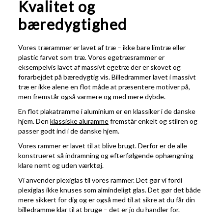
Kvalitet og
bæredygtighed
Vores trærammer er lavet af træ – ikke bare limtræ eller
plastic farvet som træ. Vores egetræsrammer er
eksempelvis lavet af massivt egetræ der er skovet og
forarbejdet på bæredygtig vis. Billedrammer lavet i massivt
træ er ikke alene en flot måde at præsentere motiver på,
men fremstår også varmere og med mere dybde.
En flot plakatramme i aluminium er en klassiker i de danske
hjem. Den
klassiske aluramme
fremstår enkelt og stilren og
passer godt ind i de danske hjem.
Vores rammer er lavet til at blive brugt. Derfor er de alle
konstrueret så indramning og efterfølgende ophængning
klare nemt og uden værktøj.
Vi anvender plexiglas til vores rammer. Det gør vi fordi
plexiglas ikke knuses som almindeligt glas. Det gør det både
mere sikkert for dig og er også med til at sikre at du får din
billedramme klar til at bruge – det er jo du handler for.