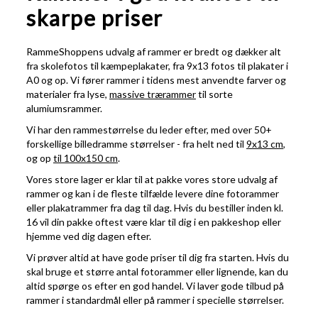
skarpe priser
RammeShoppens udvalg af rammer er bredt og dækker alt
fra skolefotos til kæmpeplakater, fra 9x13 fotos til plakater i
A0 og op. Vi fører rammer i tidens mest anvendte farver og
materialer fra lyse,
massive trærammer
til sorte
alumiumsrammer.
Vi har den rammestørrelse du leder efter, med over 50+
forskellige billedramme størrelser - fra helt ned til
9x13 cm
,
og op
til 100x150 cm
.
Vores store lager er klar til at pakke vores store udvalg af
rammer og kan i de fleste tilfælde levere dine fotorammer
eller plakatrammer fra dag til dag. Hvis du bestiller inden kl.
16 vil din pakke oftest være klar til dig i en pakkeshop eller
hjemme ved dig dagen efter.
Vi prøver altid at have gode priser til dig fra starten. Hvis du
skal bruge et større antal fotorammer eller lignende, kan du
altid spørge os efter en god handel. Vi laver gode tilbud på
rammer i standardmål eller på rammer i specielle størrelser.