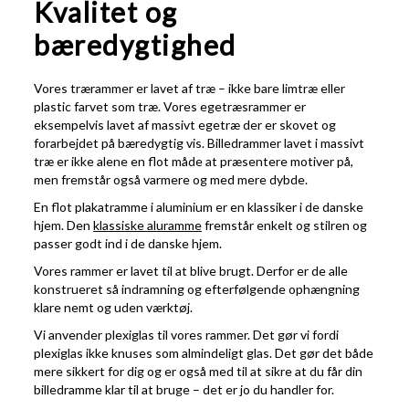
Kvalitet og
bæredygtighed
Vores trærammer er lavet af træ – ikke bare limtræ eller
plastic farvet som træ. Vores egetræsrammer er
eksempelvis lavet af massivt egetræ der er skovet og
forarbejdet på bæredygtig vis. Billedrammer lavet i massivt
træ er ikke alene en flot måde at præsentere motiver på,
men fremstår også varmere og med mere dybde.
En flot plakatramme i aluminium er en klassiker i de danske
hjem. Den
klassiske aluramme
fremstår enkelt og stilren og
passer godt ind i de danske hjem.
Vores rammer er lavet til at blive brugt. Derfor er de alle
konstrueret så indramning og efterfølgende ophængning
klare nemt og uden værktøj.
Vi anvender plexiglas til vores rammer. Det gør vi fordi
plexiglas ikke knuses som almindeligt glas. Det gør det både
mere sikkert for dig og er også med til at sikre at du får din
billedramme klar til at bruge – det er jo du handler for.