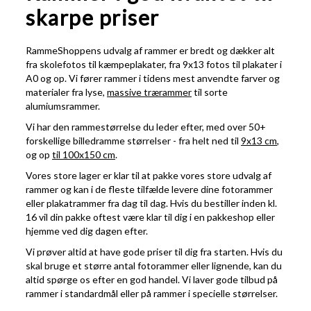
skarpe priser
RammeShoppens udvalg af rammer er bredt og dækker alt
fra skolefotos til kæmpeplakater, fra 9x13 fotos til plakater i
A0 og op. Vi fører rammer i tidens mest anvendte farver og
materialer fra lyse,
massive trærammer
til sorte
alumiumsrammer.
Vi har den rammestørrelse du leder efter, med over 50+
forskellige billedramme størrelser - fra helt ned til
9x13 cm
,
og op
til 100x150 cm
.
Vores store lager er klar til at pakke vores store udvalg af
rammer og kan i de fleste tilfælde levere dine fotorammer
eller plakatrammer fra dag til dag. Hvis du bestiller inden kl.
16 vil din pakke oftest være klar til dig i en pakkeshop eller
hjemme ved dig dagen efter.
Vi prøver altid at have gode priser til dig fra starten. Hvis du
skal bruge et større antal fotorammer eller lignende, kan du
altid spørge os efter en god handel. Vi laver gode tilbud på
rammer i standardmål eller på rammer i specielle størrelser.