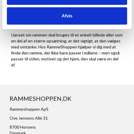
indretningen. En billedramme kan understøtte motivets
stemning og tilføre det en særlig kant eller ro alt efter,
hvordan den er valgt. Den kan også være med til at binde
Afvis
andre elementer i rummet sammen – som farver, mønstre
eller materialer.
Uanset om rammen skal bruges til et enkelt billede eller som
en del af en større opsætning, er det vigtigt, at den vælges
med omtanke. Hos RammeShoppen hjælper vi dig med at
finde den ramme, der ikke bare passer i målene – men også
passer til stilen, motivet og det hjem, den skal være en del
af.
RAMMESHOPPEN.DK
Rammeshoppen ApS
Ove Jensens Allé 31
8700 Horsens
Danmark