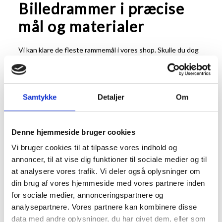
Billedrammer i præcise
mål og materialer
Vi kan klare de fleste rammemål i vores shop. Skulle du dog
have brug for en ramme i et mål der ikke lige passer kan du
løse det ved at få lavet en ramme i specialmål eller bruge
et
passepartout
.
Rammer i specialmål laves på vores danske værksted og
Samtykke
Detaljer
Om
passer således perfekt til netop dit behov.
Rammer i
specialmål
kan laves af at væld af forskellige typer af profiler
og forskellige listefarver.
Denne hjemmeside bruger cookies
Et passepartout er en måde at tilpasse dit motiv til en
Vi bruger cookies til at tilpasse vores indhold og
bestemt størrelse billedramme. Et passepartout er skåret i
kraftig, syrefast, karton og giver ikke alene for at tilpasse
annoncer, til at vise dig funktioner til sociale medier og til
dine billedmål til en bestemt størrelse ramme, men
at analysere vores trafik. Vi deler også oplysninger om
fremhæver også motivet på flotteste vis. Et passepartout
din brug af vores hjemmeside med vores partnere inden
er skåret i vinkel, så det skaber en naturlig ramme om
for sociale medier, annonceringspartnere og
motivet.
analysepartnere. Vores partnere kan kombinere disse
Vi kan også levere billedrammer med refleksfri og UV
data med andre oplysninger, du har givet dem, eller som