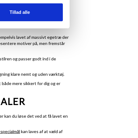
ende, kan du altid spørge os efter en
Tillad alle
empelvis lavet af massivt egetræ der
ræsentere motiver på, men fremstår
tilren og passer godt ind i de
ngning klare nemt og uden værktøj.
t både mere sikkert for dig og er
IALER
er kan du løse det ved at få lavet en
specialmål
kan laves af at væld af