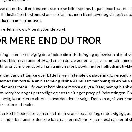
se dit motiv til en bestemt størrelse billedramme. Et passepartout er skår
e billedmål til en bestemt størrelse ramme, men fremhæver også motivet på
turlig ramme om motivet.
 refleksfri og UV beskyttende acryl.
R MERE END DU TROR
ning – den er en vigtig del af både din indretning og oplevelsen af motiv
naturligt blikfang i rummet. Hvad enten du vælger en smal, sort metalram
 tilfører varme og dybde, har rammen stor betydning for helhedsindtrykk
er det værd at tænke over både farve, materiale og placering. En enkelt,
sammen kan fortælle en historie og skabe visuel sammenhæng på en hel 
 det ensartede – fx ved at kombinere mørke og lyse lister, mat og blank ov
r at udtrykke noget personligt og sætte sit eget præg på indretningen. 
særlig kant eller ro alt efter, hvordan den er valgt. Den kan også være me
e eller materialer.
 enkelt billede eller som en del af en større opsætning, er det vigtigt,
finde den ramme, der ikke bare passer i målene – men også passer til sti