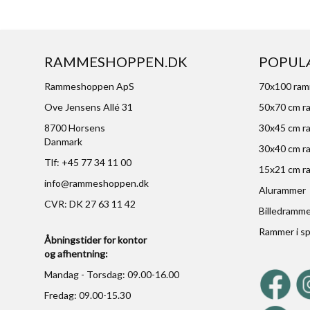
RAMMESHOPPEN.DK
POPUL
Rammeshoppen ApS
70x100 ra
Ove Jensens Allé 31
50x70 cm r
8700 Horsens
30x45 cm r
Danmark
30x40 cm r
Tlf: +45 77 34 11 00
15x21 cm r
info@rammeshoppen.dk
Alurammer
CVR: DK 27 63 11 42
Billedramm
Rammer i sp
Åbningstider for kontor
og afhentning:
Mandag - Torsdag: 09.00-16.00
Fredag: 09.00-15.30