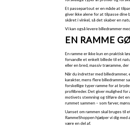
Et passepartout er en måde at tilpas
giver ikke alene for at tilpasse din
skåret i vinkel, så det skaber en na
Vi kan også levere billedrammer med
EN RAMME GØ
En ramme er ikke kun en praktisk løs
forvandle et enkelt billede til et 
eller en bred, massiv træramme, der
Når du indretter med billedrammer, 
karakter, mens flere billedrammer 
forskellige typer ramme for at bryde
profilbreder. Det giver mulighed fo
motivets stemning og tilføre det en 
rummet sammen – som farver, mønstr
Uanset om rammen skal bruges til et
RammeShoppen hjælper vi dig med at 
være en del af.