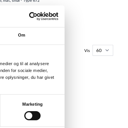
, mat, smal - Type 672
ra
53,95 kr.
E PRODUKT
Om
Vis
 medier og til at analysere
nden for sociale medier,
e oplysninger, du har givet
ER
plakater i A0 og op. Vi fører rammer
Marketing
x13 cm
, og op
til 100x150 cm
.
rammer eller plakatrammer fra dag til
en efter.