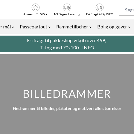
Anmeldt Til 5/5★
1-3 Dages Levering
Fri Fragt 499,- INFO
r mål
Passepartout
Rammetilbehør
Bolig og gaver
or Billedrammer category
Show submenu for Rammer efter mål category
Show submenu for Passepartout categor
Show submenu for Ra
Sh
Fri fragt til pakkeshop v/køb over 499,-
Til og med 70x100 -
INFO
BILLEDRAMMER
Find rammer til billeder, plakater og motiver i alle størrelser