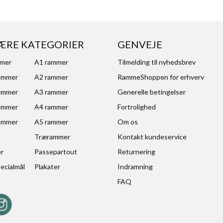
ÆRE KATEGORIER
GENVEJE
mmer
A1 rammer
Tilmelding til nyhedsbrev
ammer
A2 rammer
RammeShoppen for erhverv
ammer
A3 rammer
Generelle betingelser
ammer
A4 rammer
Fortrolighed
ammer
A5 rammer
Om os
Trærammer
Kontakt kundeservice
er
Passepartout
Returnering
ecialmål
Plakater
Indramning
FAQ