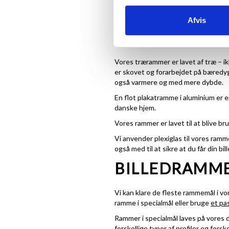
Vi prøver altid at have gode priser t
god handel. Vi laver gode tilbud på r
Afvis
KVALITET OG
Vores trærammer er lavet af træ – i
er skovet og forarbejdet på bæredygt
også varmere og med mere dybde.
En flot plakatramme i aluminium er e
danske hjem.
Vores rammer er lavet til at blive 
Vi anvender plexiglas til vores ramme
også med til at sikre at du får din bil
BILLEDRAMME
Vi kan klare de fleste rammemål i vo
ramme i specialmål eller bruge
et pa
Rammer i specialmål laves på vores 
forskellige typer af profiler og forske