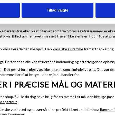
il dig fra starten. Hvis du skal bruge et større antal fotorammer eller lign
ammer i standardmål eller på rammer i specielle størrelser.
Tillad valgte
 BÆREDYGTIGHED
kke bare limtræ eller plastic farvet som træ. Vores egetræsrammer er eks
ig vis. Billedrammer lavet i massivt træ er ikke alene en flot måde at p
n klassiker i de danske hjem. Den
klassiske aluramme
fremstår enkelt og s
brugt. Derfor er de alle konstrueret så indramning og efterfølgende ophæ
r. Det gør vi fordi plexiglas ikke knuses som almindeligt glas. Det gør de
ledramme klar til at bruge – det er jo du handler for.
R I PRÆCISE MÅL OG MATER
res shop. Skulle du dog have brug for en ramme i et mål der ikke lige pass
ssepartout
.
danske værksted og passer således perfekt til netop dit behov.
Rammer i 
llige listefarver.