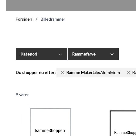
Forsiden
Billedrammer
Kategori
Rammefarve
Du shopper nu efter
:
Ramme Materiale:
Aluminium
R
9
varer