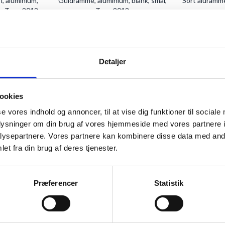
i, aluminium,
Guldramme, aluminium, blank, smal,
Sort aluramme
m, Type 9012
Type 9012
.
Fra
53,95 kr.
F
KT
SE PRODUKT
S
Detaljer
ookies
se vores indhold og annoncer, til at vise dig funktioner til sociale
oplysninger om din brug af vores hjemmeside med vores partnere i
ysepartnere. Vores partnere kan kombinere disse data med andr
 KVALITET TIL SKARPE PRIS
et fra din brug af deres tjenester.
redt og dækker alt fra skolefotos til kæmpeplakater, fra 9x13 fotos til 
erialer fra lyse,
massive trærammer
til sorte alumiumsrammer.
Præferencer
Statistik
fter, med over 50+ forskellige billedramme størrelser - fra helt ned til
9
e vores store udvalg af rammer og kan i de fleste tilfælde levere dine foto
l din pakke oftest være klar til dig i en pakkeshop eller hjemme ved dig dag