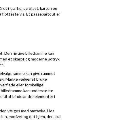
et i kraftig, syrefast, karton og
 flotteste vis. Et passepartout er
et. Den rigtige billedramme kan
me med et skarpt og moderne udtryk
et.
 velvalgt ramme kan give rummet
væg. Mange vælger at bruge
erflade eller forskellige
En billedramme kan understøtte
d til at binde andre elementer i
 at den vælges med omtanke. Hos
len, motivet og det hjem, den skal