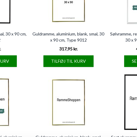
al, 30 x 90 cm,
Guldramme, aluminium, blank, smal, 30
Sølvramme, ref
2
x 90 cm, Type 9012
30 x 
.
317,95 kr.
KURV
TILFØJ TIL KURV
S