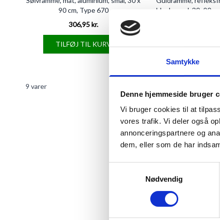
Sølvramme, mat, aluminium, smal, 30 x
Guldramme, refleksfr
90 cm, Type 670
blank, smal, 30x90 c
306,95 kr.
474,00 kr
TILFØJ TIL KURV
SE PRODU
Samtykke
9
varer
Denne hjemmeside bruger c
Vi bruger cookies til at tilpas
vores trafik. Vi deler også 
annonceringspartnere og anal
RAMMER I GOD
dem, eller som de har indsaml
RammeShoppens udvalg af rammer er b
Samtykkevalg
i tidens mest anvendte farver og mat
Nødvendig
Vi har den rammestørrelse du leder e
Vores store lager er klar til at pakk
dag. Hvis du bestiller inden kl. 16 vi