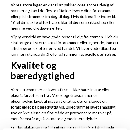
Vores store lager er klar til at pakke vores store udvalg af
rammer og kan i de fleste tilfælde levere dine fotorammer
eller plakatrammer fra dag til dag. Hvis du bestiller inden kl.
16 vil din pakke oftest være klar til dig i en pakkeshop eller
hjemme ved dig dagen efter.
Vi prøver altid at have gode priser til dig fra starten. Hvis du
skal bruge et større antal fotorammer eller lignende, kan du
altid spørge os efter en god handel. Vi laver gode tilbud på
rammer i standardmål eller på rammer i specielle størrelser.
Kvalitet og
bæredygtighed
Vores trærammer er lavet af træ – ikke bare limtræ eller
plastic farvet som træ. Vores egetræsrammer er
eksempelvis lavet af massivt egetræ der er skovet og
forarbejdet på bæredygtig vis. Billedrammer lavet i massivt
træ er ikke alene en flot måde at præsentere motiver på,
men fremstår også varmere og med mere dybde.
En flot plakatramme i aluminium er en klassiker i de danske