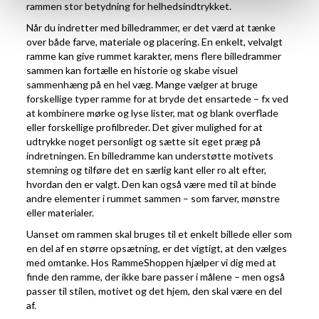
rammen stor betydning for helhedsindtrykket.
Når du indretter med billedrammer, er det værd at tænke
over både farve, materiale og placering. En enkelt, velvalgt
ramme kan give rummet karakter, mens flere billedrammer
sammen kan fortælle en historie og skabe visuel
sammenhæng på en hel væg. Mange vælger at bruge
forskellige typer ramme for at bryde det ensartede – fx ved
at kombinere mørke og lyse lister, mat og blank overflade
eller forskellige profilbreder. Det giver mulighed for at
udtrykke noget personligt og sætte sit eget præg på
indretningen. En billedramme kan understøtte motivets
stemning og tilføre det en særlig kant eller ro alt efter,
hvordan den er valgt. Den kan også være med til at binde
andre elementer i rummet sammen – som farver, mønstre
eller materialer.
Uanset om rammen skal bruges til et enkelt billede eller som
en del af en større opsætning, er det vigtigt, at den vælges
med omtanke. Hos RammeShoppen hjælper vi dig med at
finde den ramme, der ikke bare passer i målene – men også
passer til stilen, motivet og det hjem, den skal være en del
af.