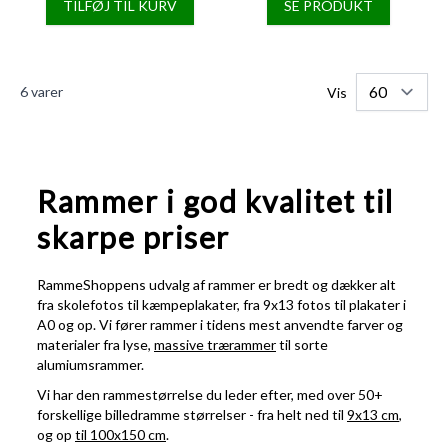
TILFØJ TIL KURV
SE PRODUKT
6
varer
Vis
Rammer i god kvalitet til
skarpe priser
RammeShoppens udvalg af rammer er bredt og dækker alt
fra skolefotos til kæmpeplakater, fra 9x13 fotos til plakater i
A0 og op. Vi fører rammer i tidens mest anvendte farver og
materialer fra lyse,
massive trærammer
til sorte
alumiumsrammer.
Vi har den rammestørrelse du leder efter, med over 50+
forskellige billedramme størrelser - fra helt ned til
9x13 cm
,
og op
til 100x150 cm
.