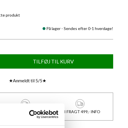
tte produkt
På lager -
Sendes efter 0-1 hverdage!
TILFØJ TIL KURV
★
Anmeldt til 5/5
★
1-3 DAGES LEVERING
FRI FRAGT 499,- INFO