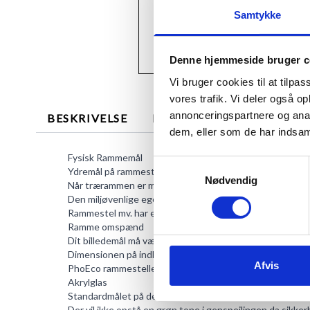
Samtykke
Denne hjemmeside bruger c
Vi bruger cookies til at tilpas
vores trafik. Vi deler også 
annonceringspartnere og anal
BESKRIVELSE
MERE INFORMATION
dem, eller som de har indsaml
Fysisk Rammemål
Samtykkevalg
Ydremål på rammestel: 51,6 x 71,6 x 2,2 cm.
Nødvendig
Når trærammen er monteret på væggen er dybdedistance
Den miljøvenlige egetræsramme 50 x 70 har breddemålen
Rammestel mv. har en samlet vægt på: 1500 g.
Ramme omspænd
Dit billedemål må være op til 50x70 cm.
Dimensionen på indholdets lysdel er 49,2 x 69,2 cm.
Afvis
PhoEco rammestellene i egetræ kan tåle indhold på max 
Akrylglas
Standardmålet på denne glastype er 1 mm.
Der vil ikke opstå en grøn tone i genspejlingen da sikker