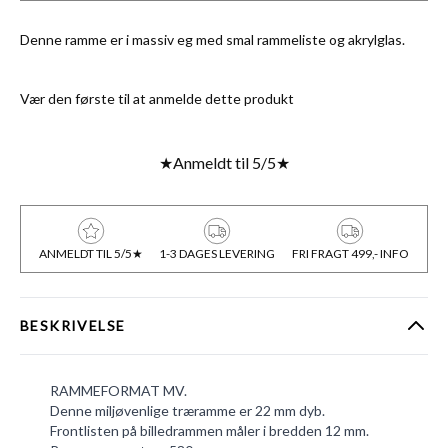
Denne ramme er i massiv eg med smal rammeliste og akrylglas.
Vær den første til at anmelde dette produkt
★
Anmeldt til 5/5
★
ANMELDT TIL 5/5★
1-3 DAGES LEVERING
FRI FRAGT 499,- INFO
BESKRIVELSE
RAMMEFORMAT MV.
Denne miljøvenlige træramme er 22 mm dyb.
Frontlisten på billedrammen måler i bredden 12 mm.