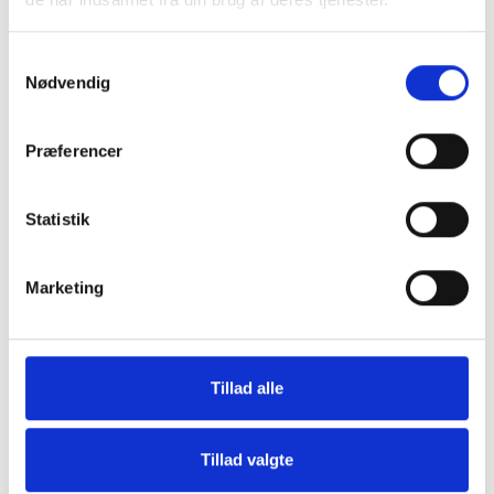
ANMELDELSER
Samtykkevalg
Nødvendig
Præferencer
Vi fandt andre produkter, som du
måske vil kunne lide
Statistik
Press to skip carousel
Marketing
Tillad alle
Tillad valgte