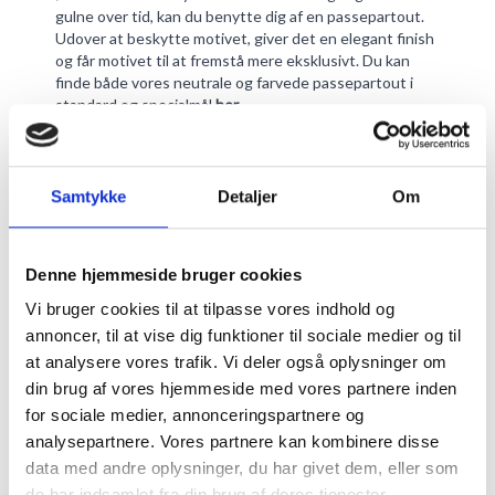
gulne over tid, kan du benytte dig af en passepartout.
Udover at beskytte motivet, giver det en elegant finish
og får motivet til at fremstå mere eksklusivt. Du kan
finde både vores neutrale og farvede passepartout i
standard og specialmål
her
.
OPHÆNGNING OG STÅPLADS
Du bestemmer selv om din plakatramme skal hænge
vandret eller lodret. Vi har sørget for at der sidder
hængebeslag fastmonteret på rammens bagside eller
Samtykke
Detaljer
Om
støttefod og ophæng op til 28x35 cm.
Inkluderet i egetræsrammen er en MDF plade og et
lysægte papir der ikke ulmer, som støtter og bibeholder
Denne hjemmeside bruger cookies
dit indhold centralt i rammen.
KUNNE DISSE TILSVARENDE PRODUKTER HAVE
Vi bruger cookies til at tilpasse vores indhold og
INTERESSE?
annoncer, til at vise dig funktioner til sociale medier og til
Se hele vores udvalg af trærammer
her
.
at analysere vores trafik. Vi deler også oplysninger om
Ønsker du en endnu smallere rammeliste kan du se
din brug af vores hjemmeside med vores partnere inden
vores alurammer
her
.
for sociale medier, annonceringspartnere og
analysepartnere. Vores partnere kan kombinere disse
data med andre oplysninger, du har givet dem, eller som
MERE INFORMATION
de har indsamlet fra din brug af deres tjenester.