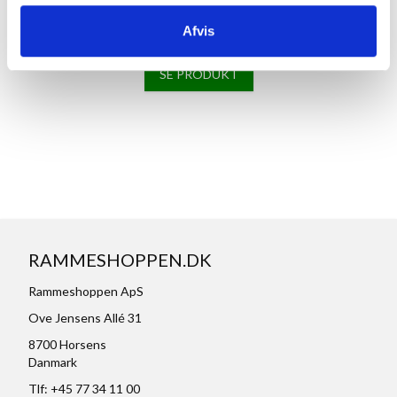
Massiv Egetræsramme, refleksfri, smal - 20 x 30 cm, Type 320
Afvis
199,00 kr.
SE PRODUKT
RAMMESHOPPEN.DK
Rammeshoppen ApS
Ove Jensens Allé 31
8700 Horsens
Danmark
Tlf: +45 77 34 11 00