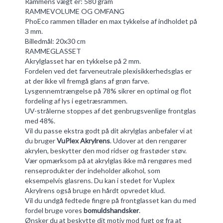
Rammens vægt er: 580 gram
RAMMEVOLUME OG OMFANG
PhoEco rammen tillader en max tykkelse af indholdet på
3 mm.
Billedmål: 20x30 cm
RAMMEGLASSET
Akrylglasset har en tykkelse på 2 mm.
Fordelen ved det farveneutrale plexisikkerhedsglas er
at der ikke vil fremgå glans af grøn farve.
Lysgennemtrængelse på 78% sikrer en optimal og flot
fordeling af lys i egetræsrammen.
UV-strålerne stoppes af det genbrugsvenlige frontglas
med 48%.
Vil du passe ekstra godt på dit akrylglas anbefaler vi at
du bruger
VuPlex Akrylrens
. Udover at den rengører
akrylen, beskytter den mod ridser og frastøder støv.
Vær opmærksom på at akrylglas ikke må rengøres med
renseprodukter der indeholder alkohol, som
eksempelvis glasrens. Du kan i stedet for Vuplex
Akrylrens også bruge en hårdt opvredet klud.
Vil du undgå fedtede fingre på frontglasset kan du med
fordel bruge vores
bomuldshandsker
.
Ønsker du at beskytte dit motiv mod fugt og fra at