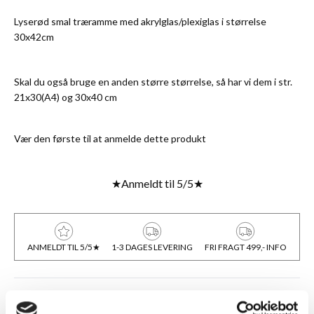
Lyserød smal træramme med akrylglas/plexiglas i størrelse
30x42cm
Skal du også bruge en anden større størrelse, så har vi dem i str.
21x30(A4)
og
30x40 cm
Vær den første til at anmelde dette produkt
★
Anmeldt til 5/5
★
ANMELDT TIL 5/5★
1-3 DAGES LEVERING
FRI FRAGT 499,- INFO
BESKRIVELSE