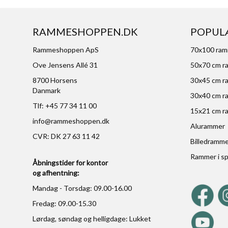
RAMMESHOPPEN.DK
POPUL
Rammeshoppen ApS
70x100 ra
Ove Jensens Allé 31
50x70 cm r
8700 Horsens
30x45 cm r
Danmark
30x40 cm r
Tlf: +45 77 34 11 00
15x21 cm r
info@rammeshoppen.dk
Alurammer
CVR: DK 27 63 11 42
Billedramm
Rammer i sp
Åbningstider for kontor
og afhentning:
Mandag - Torsdag: 09.00-16.00
Fredag: 09.00-15.30
Lørdag, søndag og helligdage: Lukket