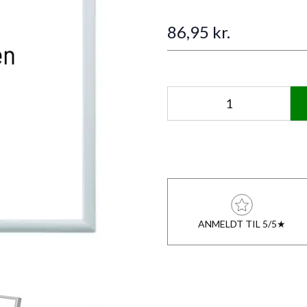
86,95 kr.
Antal
ANMELDT TIL 5/5★
ew larger image
View larger image