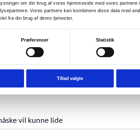
oplysninger om din brug af vores hjemmeside med vores partnere i
rudover fylder det ikke meget, da dybden er 1 mm.
l ikke vise sig et grønt skær.
ysepartnere. Vores partnere kan kombinere disse data med andr
raster og nuancer.
et fra din brug af deres tjenester.
rlader fnugrester på kanter eller glas, og ej hellere ridser. Og så er de s
rent.
Præferencer
Statistik
vælg mellem flere typer. Det skåner det indrammede materiale, da det sør
, så den kan stå og hænge efter dit behov.
ende bagplade. Ligeledes følger et lyst papir med, som ikke mister farve
Tillad valgte
åske vil kunne lide