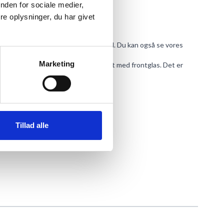
nden for sociale medier,
e oplysninger, du har givet
uper effektive til at tørre støv væk med. Du kan også se vores
Marketing
ger for, at det ikke kommer i kontakt med frontglas. Det er
 med tiden.
Tillad alle