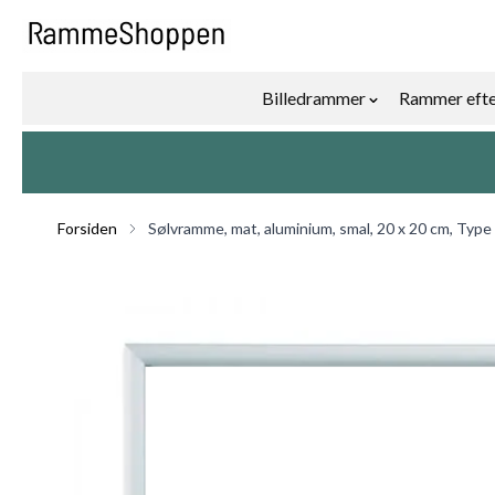
Skip to Content
Billedrammer
Rammer efte
Show submenu f
Forsiden
Sølvramme, mat, aluminium, smal, 20 x 20 cm, Type