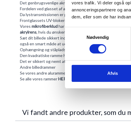
vores trafik. Vi deler også 
Det genbrugsvenlige akryl glas er stabilt og knuses ikke. De
Fordelen ved glasset af akryl er, at det er farveneutralt. Der vi
annonceringspartnere og anal
Da lystransmissionen er på 78%, bevares billedets klare kont
dem, eller som de har indsaml
Frontglassets UV-blokering er 48%.
Vores
mikrofiberklud
har flere fordele, så som at de ikke efte
Samtykkevalg
akrylrens
, hvis du ønsker at gøre akrylen mere dybdegående 
Nødvendig
Sæt dit billede sikkert ind i rammen via et flot
passepartout
- 
også en smart måde at udstille sit billede på.
Ophængning og ståplads
Den kvadratiske ramme har både støttebeslag og clipsebeslag
Det er sikkert og nemt at indramme dit indhold med den støtt
Andre billedrammer
Se vores andre alurammer
HER
.
Afvis
Se alle vores rammer
HER
.
Vi fandt andre produkter, som du m