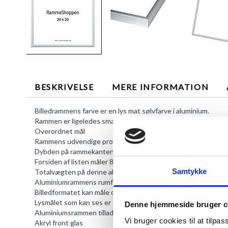
BESKRIVELSE
MERE INFORMATION
Billedrammens farve er en lys mat sølvfarve i aluminium.
Rammen er ligeledes smal, men er alligevel den mest stabile i
Overordnet mål
Rammens udvendige profil måler 20,8 x 20,8 x 2,1 cm.
Dybden på rammekanten er 21 mm.
Forsiden af listen måler 8 mm.
Samtykke
Totalvægten på denne aluminiumsramme: 450 g.
Aluminiumrammens rumfang
Billedformatet kan måle op til 20,0*20,0 cm.
Lysmålet som kan ses er 19,2 x 19,2 cm.
Denne hjemmeside bruger c
Aluminiumsrammen tillader en motivdybde på 6 mm.
Vi bruger cookies til at tilpas
Akryl front glas