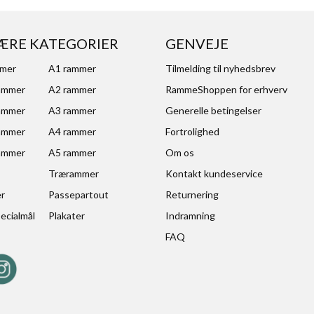
ÆRE KATEGORIER
GENVEJE
mmer
A1 rammer
Tilmelding til nyhedsbrev
ammer
A2 rammer
RammeShoppen for erhverv
ammer
A3 rammer
Generelle betingelser
ammer
A4 rammer
Fortrolighed
ammer
A5 rammer
Om os
Trærammer
Kontakt kundeservice
er
Passepartout
Returnering
ecialmål
Plakater
Indramning
FAQ