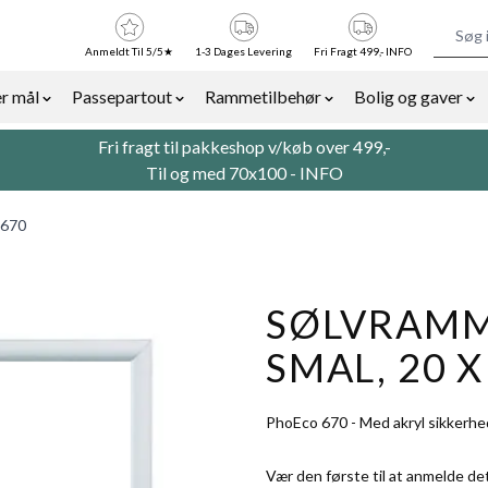
Anmeldt Til 5/5★
1-3 Dages Levering
Fri Fragt 499,- INFO
r mål
Passepartout
Rammetilbehør
Bolig og gaver
or Billedrammer category
Show submenu for Rammer efter mål category
Show submenu for Passepartout categor
Show submenu for Ra
Sh
Fri fragt til pakkeshop v/køb over 499,-
Til og med 70x100 -
INFO
 670
SØLVRAMME
SMAL, 20 X
PhoEco 670 - Med akryl sikkerhe
Vær den første til at anmelde de