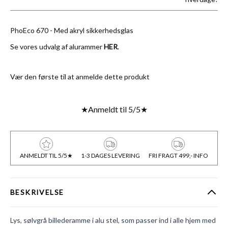
PhoEco 670 - Med akryl sikkerhedsglas
Se vores udvalg af alurammer
HER
.
Vær den første til at anmelde dette produkt
★
Anmeldt til 5/5
★
ANMELDT TIL 5/5★
1-3 DAGES LEVERING
FRI FRAGT 499,- INFO
BESKRIVELSE
Lys, sølvgrå billederamme i alu stel, som passer ind i alle hjem med