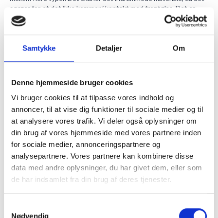
sørger for, at det ikke kommer i kontakt med frontglas. Det er
også en smart måde at udstille sit billede på.
Rammemontering
Det er fuldstændigt dit eget valg om din nye PhoEcoramme skal
hænge vertikalt eller horisontalt. Bag på rammesiden har vi sat
Samtykke
Detaljer
Om
sikkerhedsbeslag, så rammen nemt kan monteres på væggen.
I billedrammen sidder en træbagplade og et hvidt papir, som
støtter indholdet og sætter indholdet i pres. På den måde
Denne hjemmeside bruger cookies
forbliver det centralt i rammen.
Lignende billede rammer
Vi bruger cookies til at tilpasse vores indhold og
Se vores udvalg af alurammer
HER
.
annoncer, til at vise dig funktioner til sociale medier og til
at analysere vores trafik. Vi deler også oplysninger om
MERE INFORMATION
din brug af vores hjemmeside med vores partnere inden
for sociale medier, annonceringspartnere og
analysepartnere. Vores partnere kan kombinere disse
ANMELDELSER
data med andre oplysninger, du har givet dem, eller som
de har indsamlet fra din brug af deres tjenester.
Samtykkevalg
Vi fandt andre produkter, som du
Nødvendig