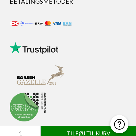
BETALINGSMETODER
Antal
TILFØJ TIL KURV