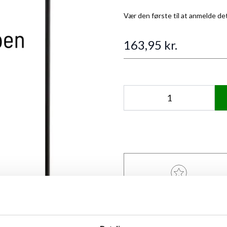
Vær den første til at anmelde de
163,95 kr.
Antal
ANMELDT TIL 5/5★
mage
View larger image