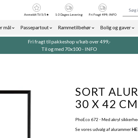
Anmeldt Til 5/5★
1-3 Dages Levering
Fri Fragt 499,- INFO
r mål
Passepartout
Rammetilbehør
Bolig og gaver
or Billedrammer category
Show submenu for Rammer efter mål category
Show submenu for Passepartout categor
Show submenu for Ra
Sh
Fri fragt til pakkeshop v/køb over 499,-
Til og med 70x100 -
INFO
2
SORT ALUR
30 X 42 CM
PhoEco 672 - Med akryl sikkerhe
Se vores udvalg af alurammer
HE