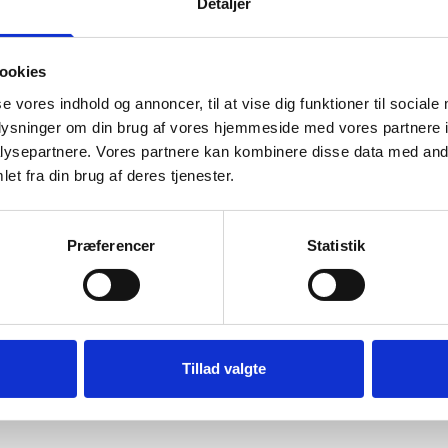
Detaljer
ookies
se vores indhold og annoncer, til at vise dig funktioner til sociale
oplysninger om din brug af vores hjemmeside med vores partnere i
ysepartnere. Vores partnere kan kombinere disse data med andr
ANMELDELSER
et fra din brug af deres tjenester.
mindre synligt end ved blank sort ramme.
Præferencer
Statistik
mmen til væggen er 21 mm.
ål på rammen er egentlig 29,7x42 cm. Dit indholdsmål må derfor maks vær
Tillad valgte