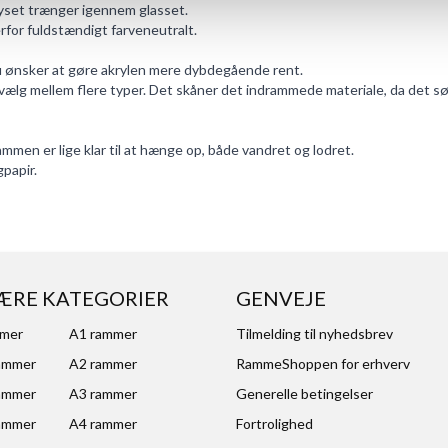
lyset trænger igennem glasset.
erfor fuldstændigt farveneutralt.
du ønsker at gøre akrylen mere dybdegående rent.
vælg mellem flere typer. Det skåner det indrammede materiale, da det sør
en er lige klar til at hænge op, både vandret og lodret.
papir.
ÆRE KATEGORIER
GENVEJE
mmer
A1 rammer
Tilmelding til nyhedsbrev
ammer
A2 rammer
RammeShoppen for erhverv
ammer
A3 rammer
Generelle betingelser
ammer
A4 rammer
Fortrolighed