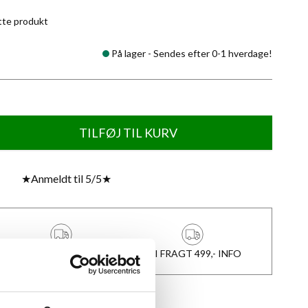
tte produkt
På lager -
Sendes efter 0-1 hverdage!
TILFØJ TIL KURV
★
Anmeldt til 5/5
★
1-3 DAGES LEVERING
FRI FRAGT 499,- INFO