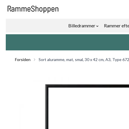
Skip to Content
Billedrammer
Rammer efte
Show submenu f
Forsiden
Sort aluramme, mat, smal, 30 x 42 cm, A3, Type 67