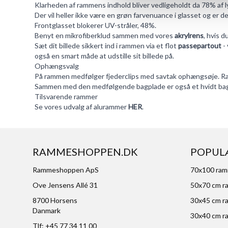
Klarheden af rammens indhold bliver vedligeholdt da 78% af 
Der vil heller ikke være en grøn farvenuance i glasset og er d
Frontglasset blokerer UV-stråler, 48%.
Benyt en mikrofiberklud sammen med vores
akrylrens
, hvis 
Sæt dit billede sikkert ind i rammen via et flot
passepartout
- 
også en smart måde at udstille sit billede på.
Ophængsvalg
På rammen medfølger fjederclips med savtak ophængsøje. Ramm
Sammen med den medfølgende bagplade er også et hvidt bag
Tilsvarende rammer
Se vores udvalg af alurammer
HER
.
RAMMESHOPPEN.DK
POPUL
Rammeshoppen ApS
70x100 ra
Ove Jensens Allé 31
50x70 cm r
8700 Horsens
30x45 cm r
Danmark
30x40 cm r
Tlf: +45 77 34 11 00