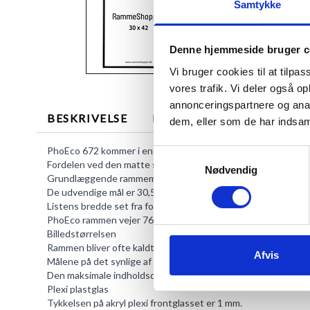
Samtykke
Denne hjemmeside bruger c
Vi bruger cookies til at tilpas
vores trafik. Vi deler også 
annonceringspartnere og anal
BESKRIVELSE
MERE INFORMATION
dem, eller som de har indsaml
PhoEco 672 kommer i en stilistisk mat sort aluminium.
Samtykkevalg
Fordelen ved den matte sorte farve er, at eventuelt støv er 
Nødvendig
Grundlæggende rammemål
De udvendige mål er 30,5 x 42,8 x 2,1 cm.
Listens bredde set fra forsiden er 8 mm og afstanden fra ra
PhoEco rammen vejer 764 g.
Billedstørrelsen
Rammen bliver ofte kaldt 30x42 eller A3 men det nøjagtige m
Afvis
Målene på det synlige af motivet er 28,9 x 41,2 cm.
Den maksimale indholdsdybde kan være op til 6 mm.
Plexi plastglas
Tykkelsen på akryl plexi frontglasset er 1 mm.