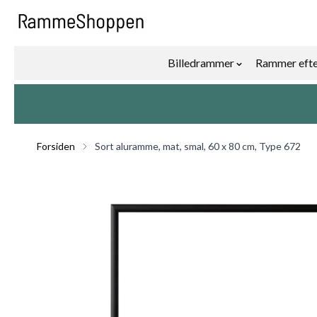
Skip to Content
Billedrammer
Rammer efte
Show submenu f
Forsiden
Sort aluramme, mat, smal, 60 x 80 cm, Type 672