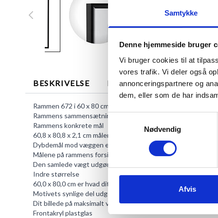
Samtykke
Denne hjemmeside bruger c
Vi bruger cookies til at tilpas
vores trafik. Vi deler også 
BESKRIVELSE
MERE INFORMATION
annonceringspartnere og anal
dem, eller som de har indsaml
Rammen 672 i 60 x 80 cm er lavet i aluminium i en mat sort far
Rammens sammensætning har den fordel at evt. støv er mindre
Samtykkevalg
Rammens konkrete mål
Nødvendig
60,8 x 80,8 x 2,1 cm måler rammen yderst.
Dybdemål mod væggen er 21 mm.
Målene på rammens forsideliste er 8 mm.
Den samlede vægt udgør 1900 g.
Indre størrelse
60,0 x 80,0 cm er hvad dit indhold maksimalt må måle.
Afvis
Motivets synlige del udgør 59,2 x 79,2 cm.
Dit billede på maksimalt være 6 mm tykt.
Frontakryl plastglas