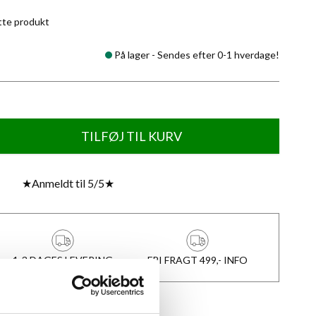
tte produkt
På lager -
Sendes efter 0-1 hverdage!
TILFØJ TIL KURV
★
Anmeldt til 5/5
★
1-3 DAGES LEVERING
FRI FRAGT 499,- INFO