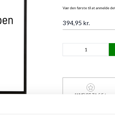
Vær den første til at anmelde de
394,95 kr.
Antal
ANMELDT TIL 5/5★
mage
View larger image
View larger image