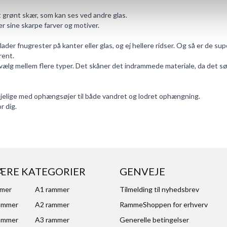
t grønt skær, som kan ses ved andre glas.
r sine skarpe farver og motiver.
rlader fnugrester på kanter eller glas, og ej hellere ridser. Og så er de s
rent.
vælg mellem flere typer. Det skåner det indrammede materiale, da det sør
rejelige med ophængsøjer til både vandret og lodret ophængning.
r dig.
ÆRE KATEGORIER
GENVEJE
mmer
A1 rammer
Tilmelding til nyhedsbrev
ammer
A2 rammer
RammeShoppen for erhverv
ammer
A3 rammer
Generelle betingelser