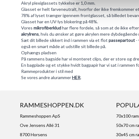
Akryl plexiglassets tykkelse er 1,0 mm.
Glasset er helt farveneutralt, hvorfor der ikke fremkommer e
78% af lyset trænger igennem frontglasset, så billedet bevare
Glasset har en UV-lys blokering på 48%.
Vores
mikrofiberklud
har flere fordele, så som at de ikke efte
akrylrens
, hvis du ønsker at gøre akrylen mere dybdegående 
Sæt dit billede sikkert ind i rammen via et flot
passepartout
- 
også en smart måde at udstille sit billede på.
Ophængs pladsen
På rammens bagside har vi monteret clips, der er store og d
En bagplade og et stykke hvidt bagpapir har vi sat i rammen fo
Rammeprodukter i stil med
Se vores andre alurammer
HER
.
RAMMESHOPPEN.DK
POPUL
Rammeshoppen ApS
70x100 ra
Ove Jensens Allé 31
50x70 cm r
8700 Horsens
30x45 cm r