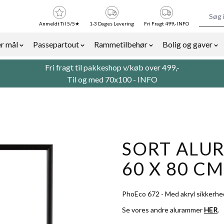
Anmeldt Til 5/5★
1-3 Dages Levering
Fri Fragt 499,- INFO
r mål
Passepartout
Rammetilbehør
Bolig og gaver
or Billedrammer category
Show submenu for Rammer efter mål category
Show submenu for Passepartout categor
Show submenu for Ra
Sh
Fri fragt til pakkeshop v/køb over 499,-
Til og med 70x100 -
INFO
SORT ALUR
60 X 80 CM
PhoEco 672 - Med akryl sikkerhe
Se vores andre alurammer
HER
.