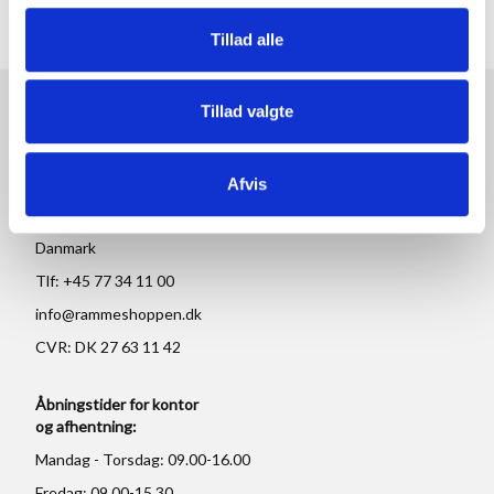
ANMELDELSER
Tillad alle
Tillad valgte
RAMMESHOPPEN.DK
Rammeshoppen ApS
Afvis
Ove Jensens Allé 31
8700 Horsens
Danmark
Tlf: +45 77 34 11 00
info@rammeshoppen.dk
CVR: DK 27 63 11 42
Åbningstider for kontor
og afhentning:
Mandag - Torsdag: 09.00-16.00
Fredag: 09.00-15.30