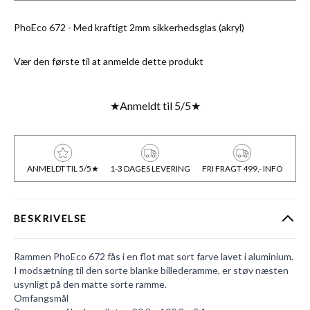
PhoEco 672 - Med kraftigt 2mm sikkerhedsglas (akryl)
Vær den første til at anmelde dette produkt
★
Anmeldt til 5/5
★
ANMELDT TIL 5/5★
1-3 DAGES LEVERING
FRI FRAGT 499,- INFO
BESKRIVELSE
Rammen PhoEco 672 fås i en flot mat sort farve lavet i aluminium.
I modsætning til den sorte blanke billederamme, er støv næsten
usynligt på den matte sorte ramme.
Omfangsmål