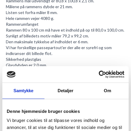
Rammens mål udvendigt er 80,8 x 100,8 x 2,1 cm.
Målene på rammens dybde er 21 mm.
Listen set forfra måler 8 mm.
Hele rammen vejer 4080 g.
Rammerumfanget
Rammen 80 x 100 cm må have et indhold på op til 80,0 x 100,0 cm.
Synligt af billedets motiv måler 79,2 x 99,2 cm.
Den maksimale tykkelse af indholdet er 6 mm.
Vi har forskellige
passepartout'er
der alle er syrefri og som
indkranser dit billede flot.
Sikkerhed plastglas
Glasdybden er 2,0 mm.
Akryl plexiglassets fordel er, at det er farveneutralt så der ikke
opstår en grøn farvenuance, som ses i andre glastyper.
Lysgennemtrængelsen ligger på 76%.
Med 52% vil UV-strålerne i lyset blive blokeret.
Samtykke
Detaljer
Om
Er du ikke helt overbevist endnu? Du kan altid se vores andet
sikkerhedsglas, som vi har liggende. Nemlig det
antirefleksbehandlede PhoRite sikkerhedsglas
, som også er i det
Denne hjemmeside bruger cookies
solide pleximateriale, men da det bryder med lysreflekserne, er
det også i den højere prisklasse.
Vi bruger cookies til at tilpasse vores indhold og
Vores egen fnugfri
støveklud
der er ikke-slibende, anbefaler vi til
annoncer, til at vise dig funktioner til sociale medier og til
rengøring af ramme og frontglas. Har din ramme fedtpletter fra