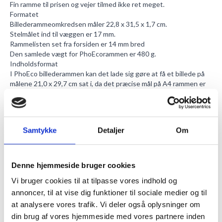
Fin ramme til prisen og vejer tilmed ikke ret meget.
Formatet
Billederammeomkredsen måler 22,8 x 31,5 x 1,7 cm.
Stelmålet ind til væggen er 17 mm.
Rammelisten set fra forsiden er 14 mm bred
Den samlede vægt for PhoEcorammen er 480 g.
Indholdsformat
I PhoEco billederammen kan det lade sig gøre at få et billede på
målene 21,0 x 29,7 cm sat i, da det præcise mål på A4 rammen er
21 x 29,7 cm.
Den synlige motivdel udgør 20,0 x 28,7 cm i rammen.
Rammetypen giver mulighed for et indhold på 4 mm i dybden.
Akryl plexiglasset
Samtykke
Detaljer
Om
Billedestellets akryl frontglas er 1 mm dyb.
Akryl plexi glasset er minus farve, da der ingen grønlig farve vil
være. Igennem frontglasset trænges 78 % af lyset igennem.
Med 48% stoppes for UV-lyset i frontglasset.
Denne hjemmeside bruger cookies
Vi bruger cookies til at tilpasse vores indhold og
Vores
mikrofiberklud
har flere fordele, så som at de ikke
efterlader fnugrester på kanter eller glas, og ej hellere ridser. Og
annoncer, til at vise dig funktioner til sociale medier og til
så er de super effektive til at tørre støv væk med. Du kan også se
at analysere vores trafik. Vi deler også oplysninger om
vores
akrylrens
, hvis du ønsker at gøre akrylen mere
din brug af vores hjemmeside med vores partnere inden