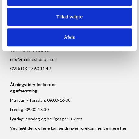
RAMMESHOPPEN.DK
Rammeshoppen ApS
Tillad valgte
Ove Jensens Allé 31
8700 Horsens
Afvis
Danmark
Tlf: +45 77 34 11 00
info@rammeshoppen.dk
CVR: DK 27 63 11 42
Åbningstider for kontor
og afhentning:
Mandag - Torsdag: 09.00-16.00
Fredag: 09.00-15.30
Lørdag, søndag og helligdage: Lukket
Ved højtider og ferie kan ændringer forekomme. Se mere
her