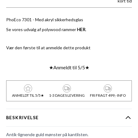
kort tid
PhoEco 7301 - Med akryl sikkerhedsglas
Se vores udvalg af polywood rammer
HER
.
Vær den første til at anmelde dette produkt
★
Anmeldt til 5/5
★
ANMELDT TIL 5/5★
1-3 DAGES LEVERING
FRI FRAGT 499,- INFO
BESKRIVELSE
Antik-lignende guld mønster på kantlisten.