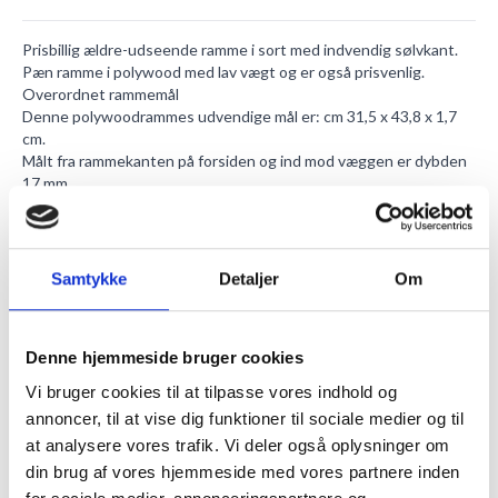
Prisbillig ældre-udseende ramme i sort med indvendig sølvkant.
Pæn ramme i polywood med lav vægt og er også prisvenlig.
Overordnet rammemål
Denne polywoodrammes udvendige mål er: cm 31,5 x 43,8 x 1,7
cm.
Målt fra rammekanten på forsiden og ind mod væggen er dybden
17 mm.
Rammelistens breddemål set forfra er 14 mm.
Totalvægten på rammen er meget lav grundet materialet: 520 g.
Billedemål
Billedets maxmål må være 30,0 x 40,0 cm.
Samtykke
Detaljer
Om
Synlig del af lysmålet: 29,0 x 39,0 cm.
Målet på motivdybden kan højst være 4 mm.
Frontglas af akryl
Denne hjemmeside bruger cookies
Polywoodrammens akryl front glas er 1 mm dyb.
Det er uden farve og vil derfor ikke have en grønt skær i sig.
Vi bruger cookies til at tilpasse vores indhold og
Vores polywoodrammer har en lystransmission på 78%. Dette
annoncer, til at vise dig funktioner til sociale medier og til
sikrer en jævn og klar fordeling af lys.
at analysere vores trafik. Vi deler også oplysninger om
Akryl glasset stopper for 48% af UV-lyset.
Du kan bruge vores
akrylrens
, hvis du ønsker at gøre akrylen
din brug af vores hjemmeside med vores partnere inden
mere dybdegående rent.