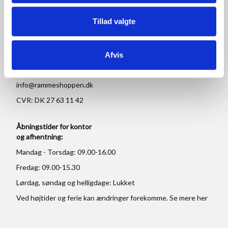
Rammeshoppen ApS
Tillad valgte
Ove Jensens Allé 31
8700 Horsens
Danmark
Afvis
Tlf: +45 77 34 11 00
info@rammeshoppen.dk
CVR: DK 27 63 11 42
Åbningstider for kontor
og afhentning:
Mandag - Torsdag: 09.00-16.00
Fredag: 09.00-15.30
Lørdag, søndag og helligdage: Lukket
Ved højtider og ferie kan ændringer forekomme. Se mere
her