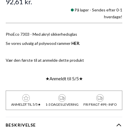
92,61 kr.
På lager -
Sendes efter 0-1
hverdage!
PhoEco 7303 - Med akryl sikkerhedsglas
Se vores udvalg af polywood rammer
HER
.
Vær den første til at anmelde dette produkt
★
Anmeldt til 5/5
★
ANMELDT TIL 5/5★
1-3 DAGES LEVERING
FRI FRAGT 499,- INFO
BESKRIVELSE