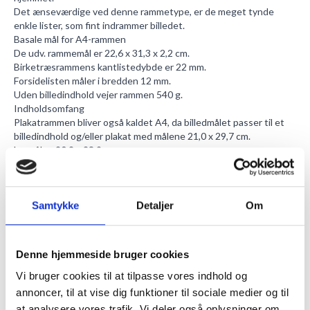
Det ænseværdige ved denne rammetype, er de meget tynde
enkle lister, som fint indrammer billedet.
Basale mål for A4-rammen
De udv. rammemål er 22,6 x 31,3 x 2,2 cm.
Birketræsrammens kantlistedybde er 22 mm.
Forsidelisten måler i bredden 12 mm.
Uden billedindhold vejer rammen 540 g.
Indholdsomfang
Plakatrammen bliver også kaldet A4, da billedmålet passer til et
billedindhold og/eller plakat med målene 21,0 x 29,7 cm.
Lysmål er 20,2 x 28,9 cm.
Max dybde af billedindhold er 3 mm.
Lav et naturligt, beskyttende pusterum mellem frontglas og
billedmotiv og hold den rigtige luftfugtighed året rundt, med
Samtykke
Detaljer
Om
vores syrefrie
passepartouter
. Fås i mange forskellige størrelser
og kan også skæres til i specialmål
A4-akryl frontglas
Sikkerhedsglasset i akryl er 1 mm dybt.
Denne hjemmeside bruger cookies
Glasset er farveneutralt, og derfor er der ingen tone af grønligt
skær at spore.
Vi bruger cookies til at tilpasse vores indhold og
De skarpe farver og kontraster kommer bedst til udtryk, da
annoncer, til at vise dig funktioner til sociale medier og til
lysgennemtrængelsen af frontglasset er 78%.
at analysere vores trafik. Vi deler også oplysninger om