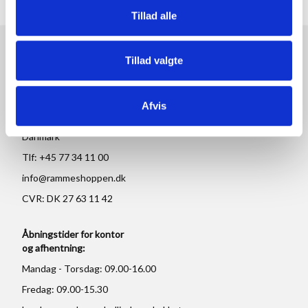
Tillad alle
RAMMESHOPPEN.DK
Tillad valgte
Rammeshoppen ApS
Ove Jensens Allé 31
Afvis
8700 Horsens
Danmark
Tlf: +45 77 34 11 00
info@rammeshoppen.dk
CVR: DK 27 63 11 42
Åbningstider for kontor
og afhentning:
Mandag - Torsdag: 09.00-16.00
Fredag: 09.00-15.30