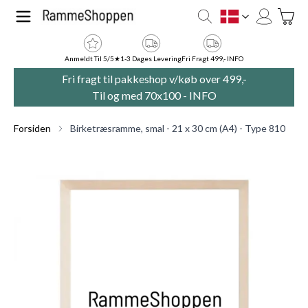
Skip to Content
Toggle
DK
Anmeldt Til 5/5★
1-3 Dages Levering
Fri Fragt 499,- INFO
Fri fragt til pakkeshop v/køb over 499,-
Til og med 70x100 -
INFO
Forsiden
Birketræsramme, smal - 21 x 30 cm (A4) - Type 810