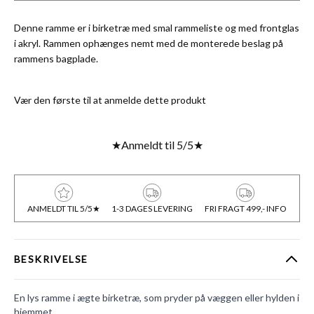
Denne ramme er i birketræ med smal rammeliste og med frontglas
i akryl. Rammen ophænges nemt med de monterede beslag på
rammens bagplade.
Vær den første til at anmelde dette produkt
★
Anmeldt til 5/5
★
ANMELDT TIL 5/5★
1-3 DAGES LEVERING
FRI FRAGT 499,- INFO
BESKRIVELSE
En lys ramme i ægte birketræ, som pryder på væggen eller hylden i
hjemmet.