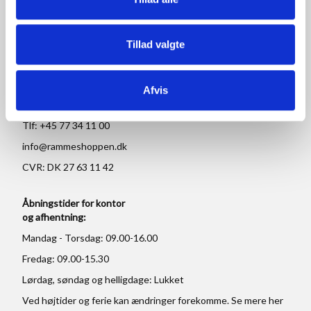
RAMMESHOPPEN.DK
Tillad valgte
Rammeshoppen ApS
Ove Jensens Allé 31
Afvis
8700 Horsens
Danmark
Tlf: +45 77 34 11 00
info@rammeshoppen.dk
CVR: DK 27 63 11 42
Åbningstider for kontor
og afhentning:
Mandag - Torsdag: 09.00-16.00
Fredag: 09.00-15.30
Lørdag, søndag og helligdage: Lukket
Ved højtider og ferie kan ændringer forekomme. Se mere
her