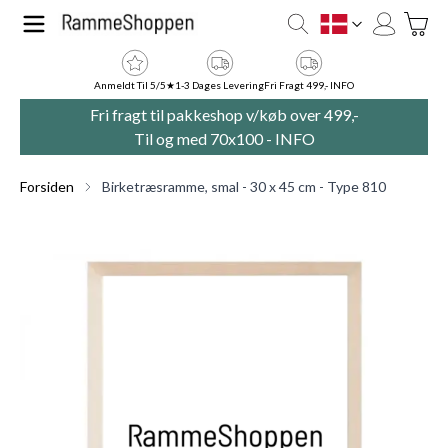
Skip to Content
Toggle
DK
Anmeldt Til 5/5★
1-3 Dages Levering
Fri Fragt 499,- INFO
Fri fragt til pakkeshop v/køb over 499,-
Til og med 70x100 -
INFO
Forsiden
Birketræsramme, smal - 30 x 45 cm - Type 810