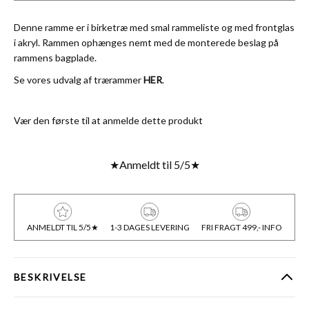
Denne ramme er i birketræ med smal rammeliste og med frontglas
i akryl. Rammen ophænges nemt med de monterede beslag på
rammens bagplade.
Se vores udvalg af trærammer
HER
.
Vær den første til at anmelde dette produkt
★
Anmeldt til 5/5
★
ANMELDT TIL 5/5★
1-3 DAGES LEVERING
FRI FRAGT 499,- INFO
BESKRIVELSE