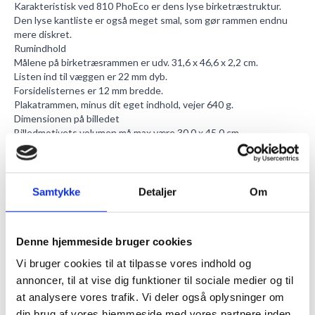
Karakteristisk ved 810 PhoEco er dens lyse birketræstruktur.
Den lyse kantliste er også meget smal, som gør rammen endnu
mere diskret.
Rumindhold
Målene på birketræsrammen er udv. 31,6 x 46,6 x 2,2 cm.
Listen ind til væggen er 22 mm dyb.
Forsidelisternes er 12 mm bredde.
Plakatrammen, minus dit eget indhold, vejer 640 g.
Dimensionen på billedet
Billedmotivets volumen må max være 30,0 x 45,0 cm.
Når du indrammer dit billedemotiv, vil den synlige del af dét være
29,2 x 44,2 cm.
Plakatrammens indretning gør, at dit indhold ikke må være mere
end 3 mm dybt.
Samtykke
Detaljer
Om
Plexiglas
Der sidder et 1 mm dybt plexiglas i billedrammen.
Det er farveneutralt, hvorfor du her undgår et grønligt skær.
Denne hjemmeside bruger cookies
Lystransmission på 78% sikrer en optimal og flot fordeling af lys i
plakatrammen.
Vi bruger cookies til at tilpasse vores indhold og
48% af UV-lys stoppes i glasset.
annoncer, til at vise dig funktioner til sociale medier og til
Vores
mikrofiberklud
har flere fordele, så som at de ikke
at analysere vores trafik. Vi deler også oplysninger om
efterlader fnugrester på kanter eller glas, og ej hellere ridser. Og
din brug af vores hjemmeside med vores partnere inden