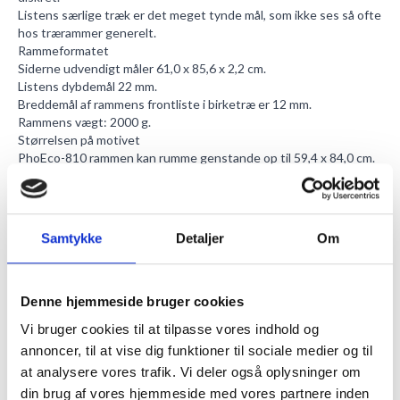
Listens særlige træk er det meget tynde mål, som ikke ses så ofte
hos trærammer generelt.
Rammeformatet
Siderne udvendigt måler 61,0 x 85,6 x 2,2 cm.
Listens dybdemål 22 mm.
Breddemål af rammens frontliste i birketræ er 12 mm.
Rammens vægt: 2000 g.
Størrelsen på motivet
PhoEco-810 rammen kan rumme genstande op til 59,4 x 84,0 cm.
Kun en lille del af motivet vil blive gemt bag rammelisterne, da
lysmålet er 58,6 x 83,2 cm
Trærammen kan indeholde billeder på op til 3 mm i tykkelsen.
Lad dit motiv fremstå unikt ved at købe et
passepartout
til din
Samtykke
Detaljer
Om
ramme. De er syrefrie og fås i diverse standardmål og også
specialmål.
Sikkerhedsglas
Rammens frontglas er lavet i plexiglas med en dybde på 1 mm.
Denne hjemmeside bruger cookies
En fordel med glasset er, at det er farveneutralt, så der opstår
Vi bruger cookies til at tilpasse vores indhold og
ikke grøn genspejling.
annoncer, til at vise dig funktioner til sociale medier og til
78% lystransmission sikrer en jævn og varm fordeling af lys i hele
rammen.
at analysere vores trafik. Vi deler også oplysninger om
Plexiglasset blokerer for 48% af UV-lyset.
din brug af vores hjemmeside med vores partnere inden