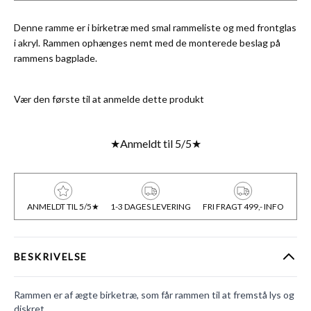
Denne ramme er i birketræ med smal rammeliste og med frontglas
i akryl. Rammen ophænges nemt med de monterede beslag på
rammens bagplade.
Vær den første til at anmelde dette produkt
★
Anmeldt til 5/5
★
ANMELDT TIL 5/5★
1-3 DAGES LEVERING
FRI FRAGT 499,- INFO
BESKRIVELSE
Rammen er af ægte birketræ, som får rammen til at fremstå lys og
diskret.