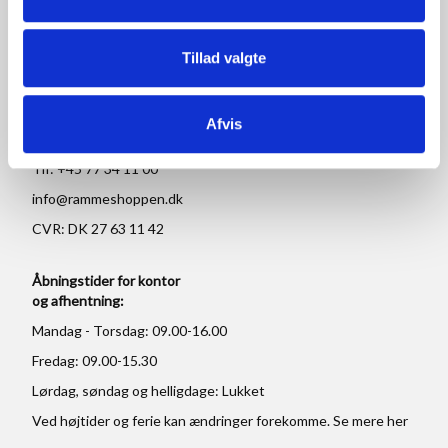
RAMMESHOPPEN.DK
Tillad valgte
Rammeshoppen ApS
Ove Jensens Allé 31
8700 Horsens
Afvis
Danmark
Tlf: +45 77 34 11 00
info@rammeshoppen.dk
CVR: DK 27 63 11 42
Åbningstider for kontor
og afhentning:
Mandag - Torsdag: 09.00-16.00
Fredag: 09.00-15.30
Lørdag, søndag og helligdage: Lukket
Ved højtider og ferie kan ændringer forekomme. Se mere
her