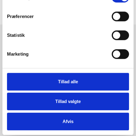
ANMELDELSER
Præferencer
Statistik
RAMMESHOPPEN.DK
Rammeshoppen ApS
Marketing
Ove Jensens Allé 31
8700 Horsens
Danmark
Tillad alle
Tlf: +45 77 34 11 00
info@rammeshoppen.dk
CVR: DK 27 63 11 42
Tillad valgte
Åbningstider for kontor
Afvis
og afhentning:
Mandag - Torsdag: 09.00-16.00