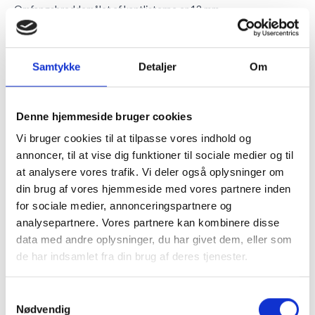
Omfangsbreddemålet af kantlisterne er 12 mm.
"40 x 60 840-rammens konkrete vægt er 1140 g "
Glasset i front
Frontplastikglassets dybde er 1 mm.
Plexi er genbrugsvenligt glas, som er lavet af farveneutrale
Samtykke
Detaljer
Om
elementer. Derfor vil der ikke fremgå et lysskær af grøn farve.
Akrylglas fra RammeShoppen har en gennemtrængelighed af lys
på 78% hvorfor motivfarver og kontraster bevarer deres naturlige
Denne hjemmeside bruger cookies
skarphed.
UV-lyset, som falder på rammens flader, blokeres med 48%.
Vi bruger cookies til at tilpasse vores indhold og
Vi har en smart løsning til træls støv o.lign., og det efterlader ikke
annoncer, til at vise dig funktioner til sociale medier og til
småfnuller m.fl; nemlig denne skånsomme og nemt anvendelige
at analysere vores trafik. Vi deler også oplysninger om
mikrofiberklud
. Et andet kløgtigt produkt er
VuPlex-akrylrens
.
din brug af vores hjemmeside med vores partnere inden
Den kan opløse langt de fleste fedt- og tilsmudningspletter på
frontglasset og er generelt et godt produkt til plastikoverflader.
for sociale medier, annonceringspartnere og
Ophæng
analysepartnere. Vores partnere kan kombinere disse
Rammen har fastmonteret ophængsbeslag, så den både kan
data med andre oplysninger, du har givet dem, eller som
hænge vandret og lodret.
de har indsamlet fra din brug af deres tjenester.
Samtykkevalg
MERE INFORMATION
Nødvendig