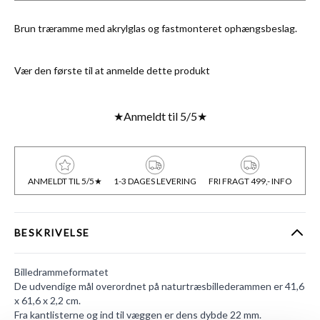
Brun træramme med akrylglas og fastmonteret ophængsbeslag.
Vær den første til at anmelde dette produkt
★
Anmeldt til 5/5
★
ANMELDT TIL 5/5★
1-3 DAGES LEVERING
FRI FRAGT 499,- INFO
BESKRIVELSE
Billedrammeformatet
De udvendige mål overordnet på naturtræsbillederammen er 41,6
x 61,6 x 2,2 cm.
Fra kantlisterne og ind til væggen er dens dybde 22 mm.