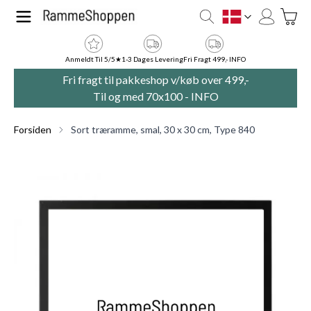
Skip to Content
Toggle
DK
Anmeldt Til 5/5★
1-3 Dages Levering
Fri Fragt 499,- INFO
Fri fragt til pakkeshop v/køb over 499,-
Til og med 70x100 -
INFO
Forsiden
Sort træramme, smal, 30 x 30 cm, Type 840