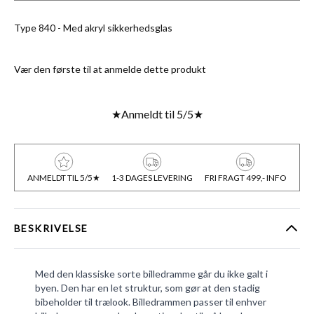
Type 840 - Med akryl sikkerhedsglas
Vær den første til at anmelde dette produkt
★
Anmeldt til 5/5
★
ANMELDT TIL 5/5★
1-3 DAGES LEVERING
FRI FRAGT 499,- INFO
BESKRIVELSE
Med den klassiske sorte billedramme går du ikke galt i
byen. Den har en let struktur, som gør at den stadig
bibeholder til trælook. Billedrammen passer til enhver