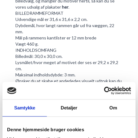
billedvæg, og mangler du motiver hertil, så kan du se
vores udvalg af plakater
her
.
BILLEDRAMMEFORMAT
Udvendige mål er 31,6 x 31,6 x 2,2 cm.
Dybdemål, hvor langt rammen går ud fra væggen, 22
mm.
Mål på rammens kantlister er 12 mm brede
Vægt 460 g.
INDHOLDSOMFANG
Billedmål: 30,0 x 30,0 cm.
Lysmålet/hvor meget af motivet der ses er 29,2 x 29,2
cm.
Maksimal indholdsdybde: 3 mm.
Ønsker du at skabe et anderledes visuelt udtryk kan du
se vores store udvalg af passepartout
her
.
Passepartout er også med til at beskytte dit motiv, da
det syrefrie karton beskytter mod eventuelle skader på
dit motiv som kondensering.
Samtykke
Detaljer
Om
AKRYLGLAS
Akryl frontglas, dybde på 1 mm.
Ved andre alm. glasarter kan et grønligt skær
Denne hjemmeside bruger cookies
forekomme. Dette er ikke tilfældet med akrylgrlasset,
da det er produceret farveneutralt.