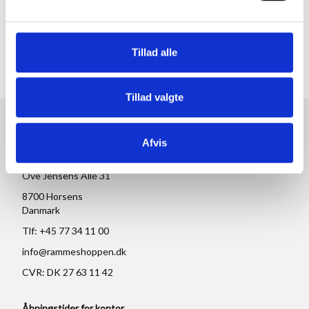
MERE INFORMATION
Tillad alle
ANMELDELSER
Tillad valgte
RAMMESHOPPEN.DK
Afvis
Rammeshoppen ApS
Ove Jensens Allé 31
8700 Horsens
Danmark
Tlf: +45 77 34 11 00
info@rammeshoppen.dk
CVR: DK 27 63 11 42
Åbningstider for kontor