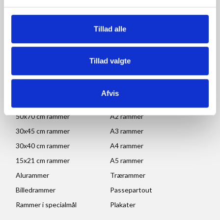
Mandag - Torsdag: 09.00-16.00
Fredag: 09.00-15.30
Tillad alle
Lørdag, søndag og helligdage: Lukket
Ved højtider og ferie kan ændringer forekomme. Se mere
her
Tillad valgte
POPULÆRE KATEGORIER
Afvis
70x100 rammer
A1 rammer
50x70 cm rammer
A2 rammer
30x45 cm rammer
A3 rammer
30x40 cm rammer
A4 rammer
15x21 cm rammer
A5 rammer
Alurammer
Trærammer
Billedrammer
Passepartout
Rammer i specialmål
Plakater