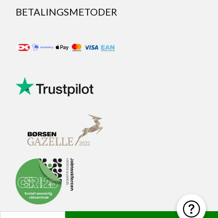
BETALINGSMETODER
Antal