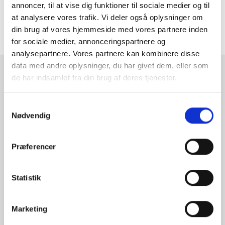
MERE INFORMATION
annoncer, til at vise dig funktioner til sociale medier og til
at analysere vores trafik. Vi deler også oplysninger om
din brug af vores hjemmeside med vores partnere inden
ANMELDELSER
for sociale medier, annonceringspartnere og
analysepartnere. Vores partnere kan kombinere disse
data med andre oplysninger, du har givet dem, eller som
RAMMESHOPPEN.DK
de har indsamlet fra din brug af deres tjenester.
Rammeshoppen ApS
Samtykkevalg
Ove Jensens Allé 31
Nødvendig
8700 Horsens
Danmark
Præferencer
Tlf: +45 77 34 11 00
info@rammeshoppen.dk
Statistik
CVR: DK 27 63 11 42
Åbningstider for kontor
Marketing
og afhentning: