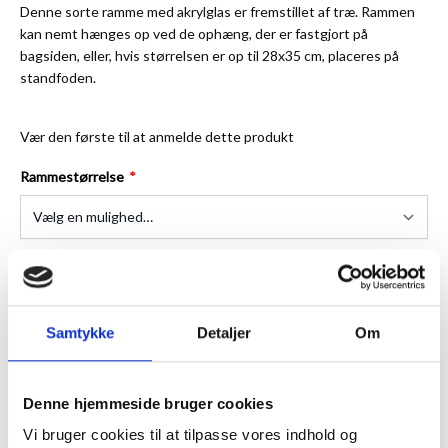
Denne sorte ramme med akrylglas er fremstillet af træ. Rammen
kan nemt hænges op ved de ophæng, der er fastgjort på
bagsiden, eller, hvis størrelsen er op til 28x35 cm, placeres på
standfoden.
Vær den første til at anmelde dette produkt
Rammestørrelse
★
Anmeldt til 5/5
★
Samtykke
Detaljer
Om
ANMELDT TIL 5/5★
1-3 DAGES LEVERING
FRI FRAGT 499,- INFO
Denne hjemmeside bruger cookies
Vi bruger cookies til at tilpasse vores indhold og