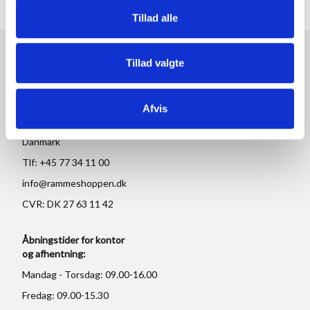
Tillad alle
RAMMESHOPPEN.DK
Tillad valgte
Rammeshoppen ApS
Ove Jensens Allé 31
Afvis
8700 Horsens
Danmark
Tlf: +45 77 34 11 00
info@rammeshoppen.dk
CVR: DK 27 63 11 42
Åbningstider for kontor
og afhentning:
Mandag - Torsdag: 09.00-16.00
Fredag: 09.00-15.30