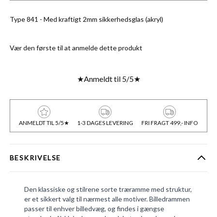
Type 841 - Med kraftigt 2mm sikkerhedsglas (akryl)
Vær den første til at anmelde dette produkt
★
Anmeldt til 5/5
★
ANMELDT TIL 5/5★
1-3 DAGES LEVERING
FRI FRAGT 499,- INFO
BESKRIVELSE
Den klassiske og stilrene sorte træramme med struktur,
er et sikkert valg til nærmest alle motiver. Billedrammen
passer til enhver billedvæg, og findes i gængse