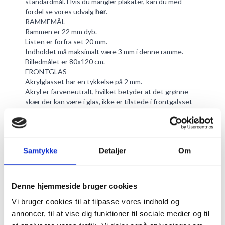
standardmål. Hvis du mangler plakater, kan du med
fordel se vores udvalg
her
.
RAMMEMÅL
Rammen er 22 mm dyb.
Listen er forfra set 20 mm.
Indholdet må maksimalt være 3 mm i denne ramme.
Billedmålet er 80x120 cm.
FRONTGLAS
Akrylglasset har en tykkelse på 2 mm.
Akryl er farveneutralt, hvilket betyder at det grønne
skær der kan være i glas, ikke er tilstede i frontgalsset
her.
Lysgennemtrængning er på 78%.
Akrylglas har en UV-blokering på 48%, hvilket betyder
at det beskytter dit motiv meget mere end almindelig
Samtykke
Detaljer
Om
glas som ikke har UV-beskyttelse.
Hvis du gerne vil beskytte dit motiv ydeligere, kan du
med fordel vælge en
passepartout
. Udover at det giver
et stilrent udtryk, så hjælper den syrefrie pap også mod
Denne hjemmeside bruger cookies
at motivet gulner over tid.
Vi bruger cookies til at tilpasse vores indhold og
For at gøre indramningen af dit motiv lettere, anbefaler
vi at du bruger
bomuldshandsker
. Hvis der alligevel
annoncer, til at vise dig funktioner til sociale medier og til
skulle komme fedtede fingre på glasset, kan du bruge