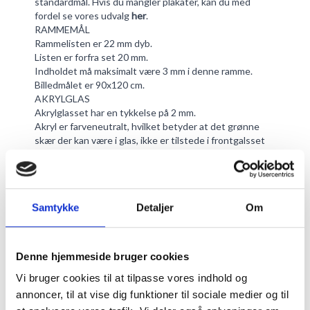
standardmål. Hvis du mangler plakater, kan du med
fordel se vores udvalg
her
.
RAMMEMÅL
Rammelisten er 22 mm dyb.
Listen er forfra set 20 mm.
Indholdet må maksimalt være 3 mm i denne ramme.
Billedmålet er 90x120 cm.
AKRYLGLAS
Akrylglasset har en tykkelse på 2 mm.
Akryl er farveneutralt, hvilket betyder at det grønne
skær der kan være i glas, ikke er tilstede i frontgalsset
her.
Lysgennemtrængning er på 78%.
Akrylglas har en UV-blokering på 48%, hvilket betyder
at det beskytter dit motiv meget mere end almindelig
Samtykke
Detaljer
Om
glas som ikke har UV-beskyttelse.
For at gøre indramningen af dit motiv lettere, anbefaler
vi at du bruger
bomuldshandsker
. Hvis der alligevel
skulle komme fedtede fingre på glasset, kan du bruge
Denne hjemmeside bruger cookies
VuPlex Akrylrens
. Udover at rengøre akrylglasset,
Vi bruger cookies til at tilpasse vores indhold og
beskytter det også mod ridser og frastøder støv.
Vær
opmærksom
på at du ikke må rengøre akryl med
annoncer, til at vise dig funktioner til sociale medier og til
renseprodukter som indeholder alkohol. Det er