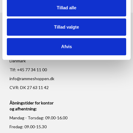
Tillad alle
RAMMESHOPPEN.DK
Tillad valgte
Rammeshoppen ApS
Ove Jensens Allé 31
Afvis
8700 Horsens
Danmark
Tlf: +45 77 34 11 00
info@rammeshoppen.dk
CVR: DK 27 63 11 42
Åbningstider for kontor
og afhentning:
Mandag - Torsdag: 09.00-16.00
Fredag: 09.00-15.30