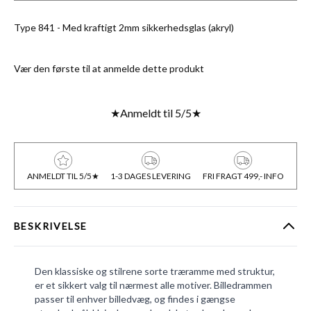
Type 841 - Med kraftigt 2mm sikkerhedsglas (akryl)
Vær den første til at anmelde dette produkt
★
Anmeldt til 5/5
★
ANMELDT TIL 5/5★
1-3 DAGES LEVERING
FRI FRAGT 499,- INFO
BESKRIVELSE
Den klassiske og stilrene sorte træramme med struktur,
er et sikkert valg til nærmest alle motiver. Billedrammen
passer til enhver billedvæg, og findes i gængse