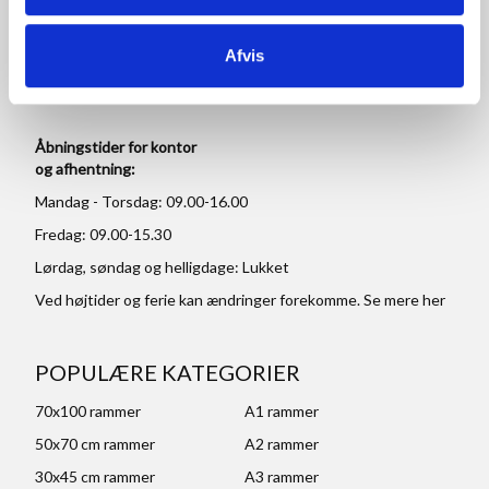
Tlf: +45 77 34 11 00
Afvis
info@rammeshoppen.dk
CVR: DK 27 63 11 42
Åbningstider for kontor
og afhentning:
Mandag - Torsdag: 09.00-16.00
Fredag: 09.00-15.30
Lørdag, søndag og helligdage: Lukket
Ved højtider og ferie kan ændringer forekomme. Se mere
her
POPULÆRE KATEGORIER
70x100 rammer
A1 rammer
50x70 cm rammer
A2 rammer
30x45 cm rammer
A3 rammer