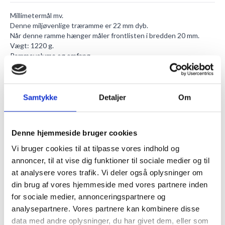
Millimetermål mv.
Denne miljøvenlige træramme er 22 mm dyb.
Når denne ramme hænger måler frontlisten i bredden 20 mm.
Vægt: 1220 g.
Rammevolume og omfang
PhoEco rammen tillader en max tykkelse af indholdet på 3 mm.
Rammeglasset
Glasstandarden har en tykkelse på 2 mm.
Fordelen ved det farveneutrale plexisikkerhedsglas er at der ikke
Samtykke
Detaljer
Om
vil fremgå glans af grøn farve.
Lysgennemtrængelse på 78% sikrer en optimal og flot fordeling
af lys i egetræsrammen.
Denne hjemmeside bruger cookies
UV-strålerne stoppes af det genbrugsvenlige frontglas med 48%.
Du kan benytte vores
akrylrens
, hvis du ønsker at gøre akrylen
Vi bruger cookies til at tilpasse vores indhold og
mere dybdegående rent.
annoncer, til at vise dig funktioner til sociale medier og til
Sæt dit billede sikkert ind i rammen via et flot
passepartout
- vælg
at analysere vores trafik. Vi deler også oplysninger om
mellem flere typer. Det skåner det indrammede materiale, da det
din brug af vores hjemmeside med vores partnere inden
sørger for, at det ikke kommer i kontakt med frontglas. Det er
også en smart måde at udstille sit billede på.
for sociale medier, annonceringspartnere og
Ophængning og ståplads
analysepartnere. Vores partnere kan kombinere disse
Du bestemmer selv om din plakatramme skal hænge vandret eller
data med andre oplysninger, du har givet dem, eller som