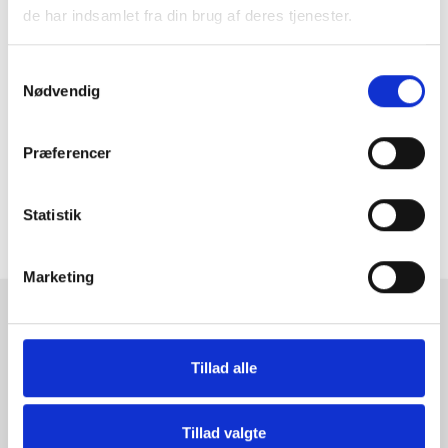
lodret. Vi har sørget for at der sidder hængebeslag fastmonteret
de har indsamlet fra din brug af deres tjenester.
på rammen bagside.
Inkluderet i egetræsrammen er en MDF plade og et lysægte papir
der ikke ulmer, som støtter og bibeholder dit indhold centralt i
Samtykkevalg
rammen.
Nødvendig
Kunne disse tilsvarende produkter have interesse?
Se vores udvalg af trærammer
HER
.
Præferencer
MERE INFORMATION
Statistik
ANMELDELSER
Marketing
RAMMESHOPPEN.DK
Rammeshoppen ApS
Tillad alle
Ove Jensens Allé 31
8700 Horsens
Tillad valgte
Danmark