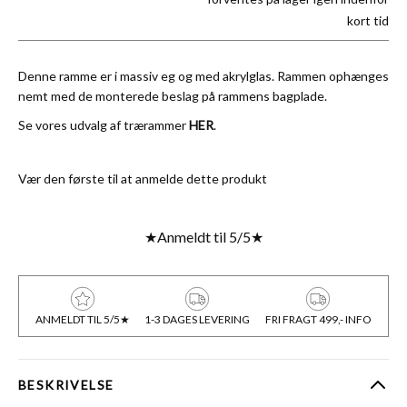
kort tid
Denne ramme er i massiv eg og med akrylglas. Rammen ophænges
nemt med de monterede beslag på rammens bagplade.
Se vores udvalg af trærammer
HER
.
Vær den første til at anmelde dette produkt
★
Anmeldt til 5/5
★
ANMELDT TIL 5/5★
1-3 DAGES LEVERING
FRI FRAGT 499,- INFO
BESKRIVELSE