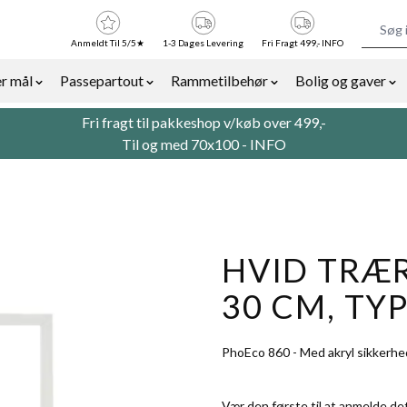
Anmeldt Til 5/5★
1-3 Dages Levering
Fri Fragt 499,- INFO
r mål
Passepartout
Rammetilbehør
Bolig og gaver
or Billedrammer category
Show submenu for Rammer efter mål category
Show submenu for Passepartout categor
Show submenu for Ra
Sh
Fri fragt til pakkeshop v/køb over 499,-
Til og med 70x100 -
INFO
HVID TRÆR
30 CM, TYP
PhoEco 860 - Med akryl sikkerhe
Vær den første til at anmelde de