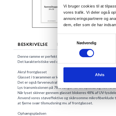
Vi bruger cookies til at tilpas
vores trafik. Vi deler også 
annonceringspartnere og anal
dem, eller som de har indsaml
Samtykkevalg
Nødvendig
BESKRIVELSE
MERE INFORMATION
Denne ramme er perfekt til dig, hvis du vil have lys ramme i na
Det karakteristiske ved denne ramme er den smalle træliste.
Akryl frontglasset
Afvis
Glasset i trærammen er kun 1 mm tykt.
Det er også farveneutralt og har derfor ingen grøn-agtig far
Lys transmissionen på 78% sørger for en optimal og flot forde
Når lyset skinner gennem glasset blokeres 48% af UV-lysdel
Anvend vores støveffektive og skånsomme mikrofiberklude til
at fjerne svær tilsmudsning mv. af frontglasset.
Ophængspladsen