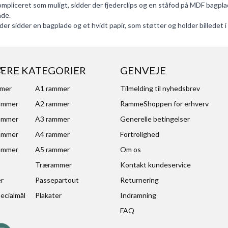
iceret som muligt, sidder der fjederclips og en ståfod på MDF bagplade
ade.
a der sidder en bagplade og et hvidt papir, som støtter og holder billedet 
ÆRE KATEGORIER
GENVEJE
mmer
A1 rammer
Tilmelding til nyhedsbrev
ammer
A2 rammer
RammeShoppen for erhverv
ammer
A3 rammer
Generelle betingelser
ammer
A4 rammer
Fortrolighed
ammer
A5 rammer
Om os
Trærammer
Kontakt kundeservice
er
Passepartout
Returnering
ecialmål
Plakater
Indramning
FAQ