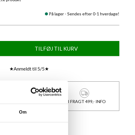
På lager -
Sendes efter 0-1 hverdage!
TILFØJ TIL KURV
★
Anmeldt til 5/5
★
1-3 DAGES LEVERING
FRI FRAGT 499,- INFO
Om