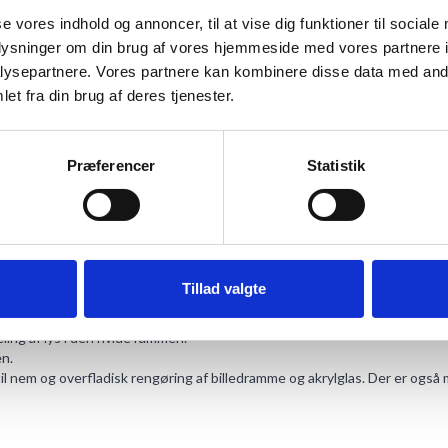
se vores indhold og annoncer, til at vise dig funktioner til sociale
oplysninger om din brug af vores hjemmeside med vores partnere i
ysepartnere. Vores partnere kan kombinere disse data med andr
et fra din brug af deres tjenester.
Præferencer
Statistik
ANMELDELSER
turligt materiale - hvid træramme.
Tillad valgte
vegenspejling.
ling af lys i den hvide rammen.
en.
 nem og overfladisk rengøring af billedramme og akrylglas. Der er også 