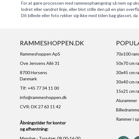
For at gøre processen med rammeophængning så nem og ukompl
lodret eller vandret linje, eller blot stille den på en plan overfl
Dit billede eller foto rykker sig ikke med tiden bag glasset, d
RAMMESHOPPEN.DK
POPUL
Rammeshoppen ApS
70x100 ra
Ove Jensens Allé 31
50x70 cm r
8700 Horsens
30x45 cm r
Danmark
30x40 cm r
Tlf: +45 77 34 11 00
15x21 cm r
info@rammeshoppen.dk
Alurammer
CVR: DK 27 63 11 42
Billedramm
Rammer i sp
Åbningstider for kontor
og afhentning:
Mandag - Torsdag: 09.00-16.00