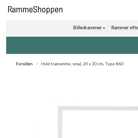
Skip to Content
Billedrammer
Rammer efte
Show submenu f
Forsiden
Hvid træramme, smal, 24 x 30 cm, Type 860