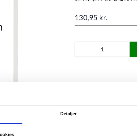
130,95 kr.
Antal
ANMELDT TIL 5/5★
Detaljer
mage
View larger image
ookies