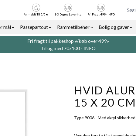
Anmeldt Til 5/5★
1-3 Dages Levering
Fri Fragt 499,- INFO
r mål
Passepartout
Rammetilbehør
Bolig og gaver
or Billedrammer category
Show submenu for Rammer efter mål category
Show submenu for Passepartout categor
Show submenu for Ra
Sh
Fri fragt til pakkeshop v/køb over 499,-
Til og med 70x100 -
INFO
HVID ALUR
15 X 20 CM
Type 9006 - Med akryl sikkerhed
Vær den første til at anmelde de