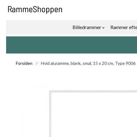
Skip to Content
Billedrammer
Rammer efte
Show submenu f
Forsiden
Hvid aluramme, blank, smal, 15 x 20 cm, Type 9006