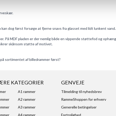
arveskær.
n kan dog først forsøge at fjerne snavs fra glasset med lidt lunkent vand.
er. På MDF pladen er der nemlig både en vippende støttefod og ophængsb
 sikrer skånsom støtte af motivet.
 på
sortimentet af billedrammer
først?
ÆRE KATEGORIER
GENVEJE
mmer
A1 rammer
Tilmelding til nyhedsbrev
ammer
A2 rammer
RammeShoppen for erhverv
ammer
A3 rammer
Generelle betingelser
ammer
A4 rammer
Fortrolighed