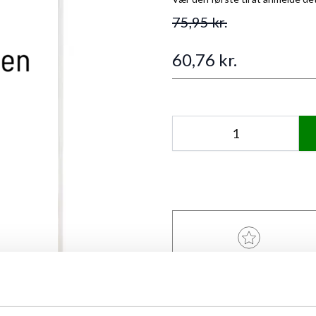
75,95 kr.
60,76 kr.
Antal
ANMELDT TIL 5/5★
ew larger image
View larger image