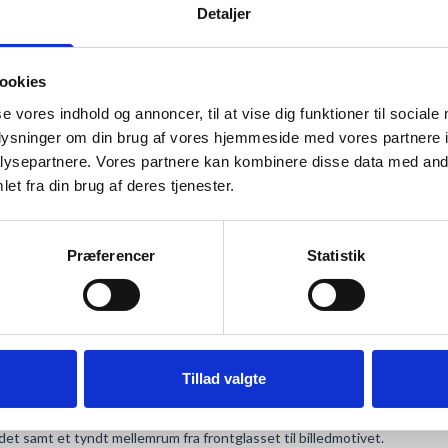
Detaljer
ookies
se vores indhold og annoncer, til at vise dig funktioner til sociale
oplysninger om din brug af vores hjemmeside med vores partnere i
ysepartnere. Vores partnere kan kombinere disse data med andr
ANMELDELSER
et fra din brug af deres tjenester.
ed en hvid væg.
ower, takket været det stærke aluminium.
Præferencer
Statistik
0 cm.
Tillad valgte
ge del af billedindholdet, når det er indrammet.
det samt et tyndt mellemrum fra frontglasset til billedmotivet.