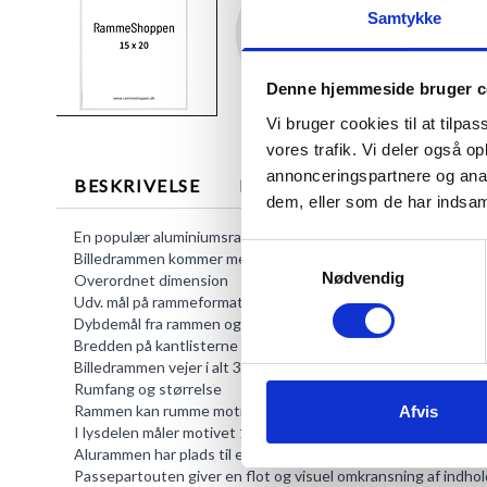
Samtykke
Denne hjemmeside bruger c
Vi bruger cookies til at tilpas
vores trafik. Vi deler også 
annonceringspartnere og anal
BESKRIVELSE
MERE INFORMATION
dem, eller som de har indsaml
En populær aluminiumsramme i diskret hvid, som falder i ét m
Samtykkevalg
Billedrammen kommer med en diskret kant, som virkelig har p
Nødvendig
Overordnet dimension
Udv. mål på rammeformatet er 15,8 x 20,8 x 2,1 cm.
Dybdemål fra rammen og ind til væggen er 21 mm.
Bredden på kantlisterne på PhoEco-9006 er 8 mm.
Billedrammen vejer i alt 370 g.
Rumfang og størrelse
Rammen kan rumme motiver med et billedmål op til 15,0 x 20,
Afvis
I lysdelen måler motivet 14,2 x 19,2 cm. Lysdelen er den synli
Alurammen har plads til et indhold på max 6 mm i dybden.
Passepartouten
giver en flot og visuel omkransning af indhol