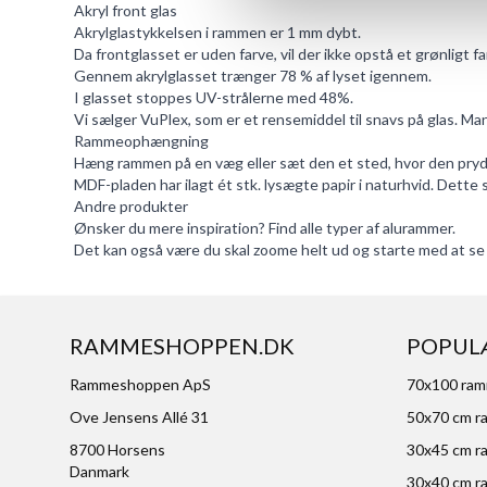
Akryl front glas
Akrylglastykkelsen i rammen er 1 mm dybt.
Da frontglasset er uden farve, vil der ikke opstå et grønligt f
Gennem akrylglasset trænger 78 % af lyset igennem.
I glasset stoppes UV-strålerne med 48%.
Vi sælger
VuPlex
, som er et rensemiddel til snavs på glas. Ma
Rammeophængning
Hæng rammen på en væg eller sæt den et sted, hvor den pryd
MDF-pladen har ilagt ét stk. lysægte papir i naturhvid. Dette
Andre produkter
Ønsker du mere inspiration? Find alle typer af
alurammer
.
Det kan også være du skal zoome helt ud og starte med at se
RAMMESHOPPEN.DK
POPUL
Rammeshoppen ApS
70x100 ra
Ove Jensens Allé 31
50x70 cm r
8700 Horsens
30x45 cm r
Danmark
30x40 cm r