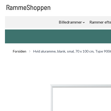
Skip to Content
Billedrammer
Rammer efte
Show submenu f
Forsiden
Hvid aluramme, blank, smal, 70 x 100 cm, Type 900