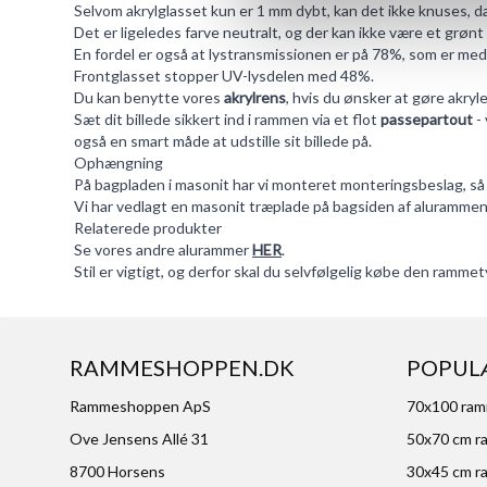
Selvom akrylglasset kun er 1 mm dybt, kan det ikke knuses, d
Det er ligeledes farve neutralt, og der kan ikke være et grønt
En fordel er også at lystransmissionen er på 78%, som er med
Frontglasset stopper UV-lysdelen med 48%.
Du kan benytte vores
akrylrens
, hvis du ønsker at gøre akr
Sæt dit billede sikkert ind i rammen via et flot
passepartout
- 
også en smart måde at udstille sit billede på.
Ophængning
På bagpladen i masonit har vi monteret monteringsbeslag, så
Vi har vedlagt en masonit træplade på bagsiden af alurammen,
Relaterede produkter
Se vores andre alurammer
HER
.
Stil er vigtigt, og derfor skal du selvfølgelig købe den ramme
RAMMESHOPPEN.DK
POPUL
Rammeshoppen ApS
70x100 ra
Ove Jensens Allé 31
50x70 cm r
8700 Horsens
30x45 cm r