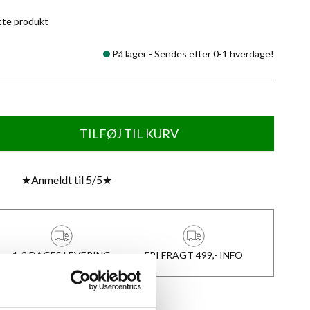
tte produkt
På lager -
Sendes efter 0-1 hverdage!
TILFØJ TIL KURV
★
Anmeldt til 5/5
★
1-3 DAGES LEVERING
FRI FRAGT 499,- INFO