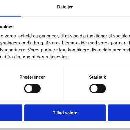
Detaljer
ookies
se vores indhold og annoncer, til at vise dig funktioner til sociale
oplysninger om din brug af vores hjemmeside med vores partnere i
ANMELDELSER
ysepartnere. Vores partnere kan kombinere disse data med andr
et fra din brug af deres tjenester.
de på en hvid væg, hvor farvespillet i dit motiv bliver fremhævet. På en 
lledrammen er bemærkelsesværdigt robust.
Præferencer
Statistik
g.
 en størrelse op til 70,0 x 100,0 cm.
Tillad valgte