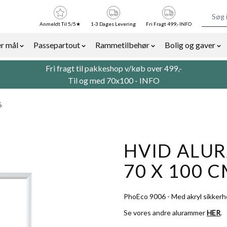
Anmeldt Til 5/5★
1-3 Dages Levering
Fri Fragt 499,- INFO
r mål
Passepartout
Rammetilbehør
Bolig og gaver
or Billedrammer category
Show submenu for Rammer efter mål category
Show submenu for Passepartout categor
Show submenu for Ra
Sh
Fri fragt til pakkeshop v/køb over 499,-
Til og med 70x100 -
INFO
6
HVID ALUR
70 X 100 C
PhoEco 9006 - Med akryl sikkerh
Se vores andre alurammer
HER
.