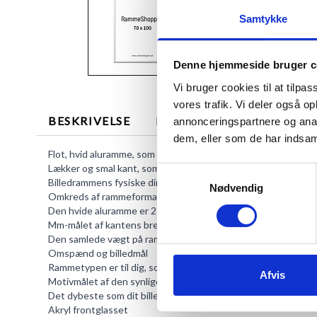
Samtykke
Denne hjemmeside bruger c
Vi bruger cookies til at tilpas
vores trafik. Vi deler også 
BESKRIVELSE
MERE INFORMATION
annonceringspartnere og anal
dem, eller som de har indsaml
Flot, hvid aluramme, som giver et raffineret og diskret udseen
Lækker og smal kant, som du ikke skal lade dig narre af - bi
Samtykkevalg
Billedrammens fysiske dimension
Nødvendig
Omkreds af rammeformatet set forfra: 70,8 x 100,8 x 2,1 cm.
Den hvide aluramme er 21 mm dyb.
Mm-målet af kantens bredde er 8 mm.
Den samlede vægt på rammetypen, minus indholdet, er 2700 
Omspænd og billedmål
Rammetypen er til dig, som ønsker at ramme et billede ind med
Afvis
Motivmålet af den synlige del måler 69,2 x 99,2 cm.
Det dybeste som dit billede må være er 6 mm.
Akryl frontglasset