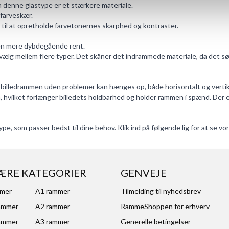
a denne glastype er et stærkere materiale.
 farveskær.
 til at opretholde farvetonernes skarphed og kontraster.
ylen mere dybdegående rent.
vælg mellem flere typer. Det skåner det indrammede materiale, da det sør
 billedrammen uden problemer kan hænges op, både horisontalt og vertik
 hvilket forlænger billedets holdbarhed og holder rammen i spænd. Der e
type, som passer bedst til dine behov. Klik ind på følgende lig for at se v
ÆRE KATEGORIER
GENVEJE
mmer
A1 rammer
Tilmelding til nyhedsbrev
ammer
A2 rammer
RammeShoppen for erhverv
ammer
A3 rammer
Generelle betingelser