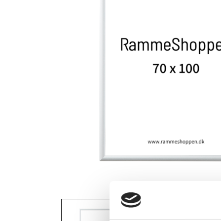
View larger image
View larger i