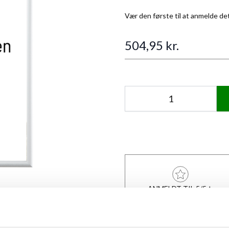
Vær den første til at anmelde de
504,95 kr.
Antal
ANMELDT TIL 5/5★
mage
View larger image