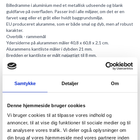
Billedramme i aluminium med et metallisk udseende og blank
guldfarve på overfladen. Passer ind i alle miljøer, om det er en
farvet væg eller et gråt eller hvidt baggrundsmiljø.
EU produceret aluramme, som er både smal og dyb, men af robust
karakter.
Overblik - rammemål
Ydersiderne på alurammen måler 40,8 x 60,8 x 2,1 cm.
Alurammens kantliste måler i dybden 21 mm.
Bredden er kantliste er målt nøjagtigt til 8 mm.
Billedrammen i mat guld vejer 1060 g.
Motiv/billedeomfang
Alurammen har rammemålet 40,0 x 60,0 cm. Dette er hvad
billedindholdet max må være i størrelse.
Samtykke
Detaljer
Om
Den synlige del af motivet er da 39,2 x 59,2 cm.
Rammen kan tage billeder, som har en maksimal dybde på 6 mm.
Et livsforlængende
passepartout
til dit motiv giver samtidigt det
et helt særligt udtryk. Vælg mellem vores forskellige varianter.
Denne hjemmeside bruger cookies
Akryl plexi glasset
Vi bruger cookies til at tilpasse vores indhold og
Vores Akrylplexiglas er 1 mm dybe.
annoncer, til at vise dig funktioner til sociale medier og til
Det er et mere brudsikkert glas, som ikke giver samme type af
glaskår hvis f.eks. et barn taber rammen på gulvet. Desuden er
at analysere vores trafik. Vi deler også oplysninger om
det farveneutralt fremstillet så du oplever ikke grønligt skær i din
din brug af vores hjemmeside med vores partnere inden