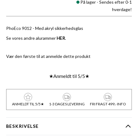
På lager -
Sendes efter 0-1
hverdage!
PhoEco 9012 - Med akryl sikkerhedsglas
Se vores andre alurammer
HER
.
Vær den første til at anmelde dette produkt
★
Anmeldt til 5/5
★
ANMELDT TIL 5/5★
1-3 DAGES LEVERING
FRI FRAGT 499,- INFO
BESKRIVELSE