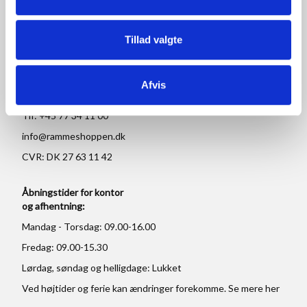
RAMMESHOPPEN.DK
Tillad valgte
Rammeshoppen ApS
Ove Jensens Allé 31
8700 Horsens
Afvis
Danmark
Tlf: +45 77 34 11 00
info@rammeshoppen.dk
CVR: DK 27 63 11 42
Åbningstider for kontor
og afhentning:
Mandag - Torsdag: 09.00-16.00
Fredag: 09.00-15.30
Lørdag, søndag og helligdage: Lukket
Ved højtider og ferie kan ændringer forekomme. Se mere
her