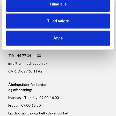
Tillad alle
RAMMESHOPPEN.DK
Tillad valgte
Rammeshoppen ApS
Ove Jensens Allé 31
Afvis
8700 Horsens
Danmark
Tlf: +45 77 34 11 00
info@rammeshoppen.dk
CVR: DK 27 63 11 42
Åbningstider for kontor
og afhentning:
Mandag - Torsdag: 09.00-16.00
Fredag: 09.00-15.30
Lørdag, søndag og helligdage: Lukket