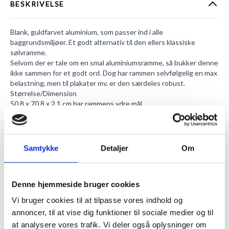
BESKRIVELSE
Blank, guldfarvet aluminium, som passer ind i alle
baggrundsmiljøer. Et godt alternativ til den ellers klassiske
sølvramme.
Selvom der er tale om en smal aluminiumsramme, så bukker denne
ikke sammen for et godt ord. Dog har rammen selvfølgelig en max
belastning, men til plakater mv. er den særdeles robust.
Størrelse/Dimension
50,8 x 70,8 x 2,1 cm har rammens ydre mål.
Dybde af listekant ind til væg er 21 mm.
Listebredde på rammens front måler 8 mm.
Aluminiumsrammen har en vægt på 1480 g.
Indholdsformatet
Samtykke
Detaljer
Om
Ikke større end 50,0 x 70,0 cm må din plakat/motiv være.
Lysmål af indhold er 49,2 x 69,2 cm.
Dit motiv må have en dybde op indtil 6 mm.
Denne hjemmeside bruger cookies
Akryl plexiglas
Frontglasset af akryl med dybden 1 mm.
Vi bruger cookies til at tilpasse vores indhold og
Frontglas hos os fremstilles til at være farveneutrale. På denne
annoncer, til at vise dig funktioner til sociale medier og til
måde opstår der ingen grøn farvenuance, som kan spottes ved
at analysere vores trafik. Vi deler også oplysninger om
andre glasarter.