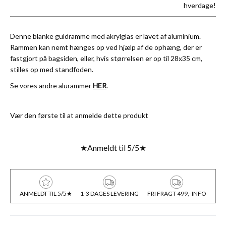
hverdage!
Denne blanke guldramme med akrylglas er lavet af aluminium.
Rammen kan nemt hænges op ved hjælp af de ophæng, der er
fastgjort på bagsiden, eller, hvis størrelsen er op til 28x35 cm,
stilles op med standfoden.
Se vores andre alurammer
HER
.
Vær den første til at anmelde dette produkt
★
Anmeldt til 5/5
★
ANMELDT TIL 5/5★
1-3 DAGES LEVERING
FRI FRAGT 499,- INFO