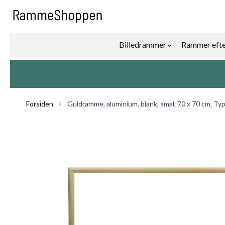
Skip to Content
Billedrammer
Rammer efte
Show submenu f
Forsiden
Guldramme, aluminium, blank, smal, 70 x 70 cm, Ty