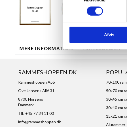
Afvis
MERE INFORMATION
ANMELDELSER
RAMMESHOPPEN.DK
POPUL
Rammeshoppen ApS
70x100 ra
Ove Jensens Allé 31
50x70 cm r
8700 Horsens
30x45 cm r
Danmark
30x40 cm r
Tlf: +45 77 34 11 00
15x21 cm r
info@rammeshoppen.dk
Alurammer