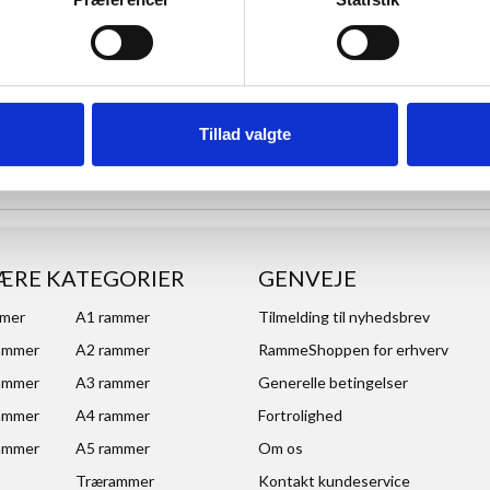
Tillad valgte
ÆRE KATEGORIER
GENVEJE
mmer
A1 rammer
Tilmelding til nyhedsbrev
ammer
A2 rammer
RammeShoppen for erhverv
ammer
A3 rammer
Generelle betingelser
ammer
A4 rammer
Fortrolighed
ammer
A5 rammer
Om os
Trærammer
Kontakt kundeservice