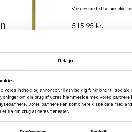
Vær den første til at anmelde de
515,95 kr.
Antal
Detaljer
ookies
se vores indhold og annoncer, til at vise dig funktioner til sociale
oplysninger om din brug af vores hjemmeside med vores partnere i
ysepartnere. Vores partnere kan kombinere disse data med andr
ANMELDT TIL 5/5★
et fra din brug af deres tjenester.
ew larger image
View larger image
Præferencer
Statistik