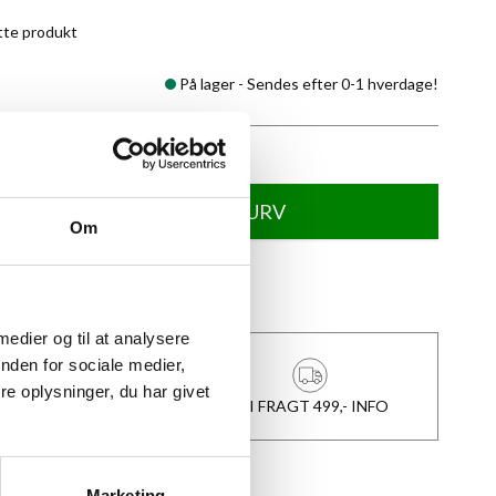
tte produkt
På lager -
Sendes efter 0-1 hverdage!
TILFØJ TIL KURV
Om
★
Anmeldt til 5/5
★
 medier og til at analysere
nden for sociale medier,
e oplysninger, du har givet
1-3 DAGES LEVERING
FRI FRAGT 499,- INFO
Marketing