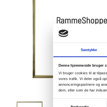
Samtykke
Denne hjemmeside bruger c
Vi bruger cookies til at tilpas
vores trafik. Vi deler også 
annonceringspartnere og anal
dem, eller som de har indsaml
View larger image
View larger image
Vi
Samtykkevalg
Nødvendig