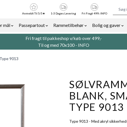
Anmeldt Til 5/5★
1-3 Dages Levering
Fri Fragt 499,- INFO
r mål
Passepartout
Rammetilbehør
Bolig og gaver
or Billedrammer category
Show submenu for Rammer efter mål category
Show submenu for Passepartout categor
Show submenu for Ra
Sh
Fri fragt til pakkeshop v/køb over 499,-
Til og med 70x100 -
INFO
, Type 9013
SØLVRAMM
BLANK, SMA
TYPE 9013
Type 9013 - Med akryl sikkerhed