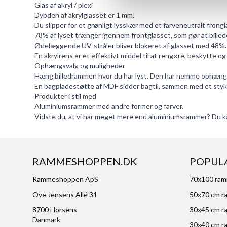
Glas af akryl / plexi
Dybden af akrylglasset er 1 mm.
Du slipper for et grønligt lysskær med et farveneutralt frongl
78% af lyset trænger igennem frontglasset, som gør at billed
Ødelæggende UV-stråler bliver blokeret af glasset med 48%.
En
akrylrens
er et effektivt middel til at rengøre, beskytte og
Ophængsvalg og muligheder
Hæng billedrammen hvor du har lyst. Den har nemme ophængsb
En bagpladestøtte af MDF sidder bagtil, sammen med et stykke 
Produkter i stil med
Aluminiumsrammer med andre former og farver
.
Vidste du, at vi har meget mere end aluminiumsrammer? Du k
RAMMESHOPPEN.DK
POPUL
Rammeshoppen ApS
70x100 ra
Ove Jensens Allé 31
50x70 cm r
8700 Horsens
30x45 cm r
Danmark
30x40 cm r