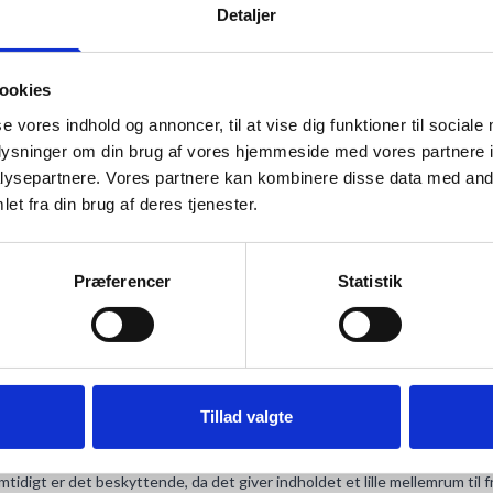
Detaljer
ookies
se vores indhold og annoncer, til at vise dig funktioner til sociale
oplysninger om din brug af vores hjemmeside med vores partnere i
ysepartnere. Vores partnere kan kombinere disse data med andr
ANMELDELSER
et fra din brug af deres tjenester.
e rammetyper. Passer ind i alle stilarter.
st karakter, trods sine smalle udstrækning.
Præferencer
Statistik
Tillad valgte
Samtidigt er det beskyttende, da det giver indholdet et lille mellemrum til 