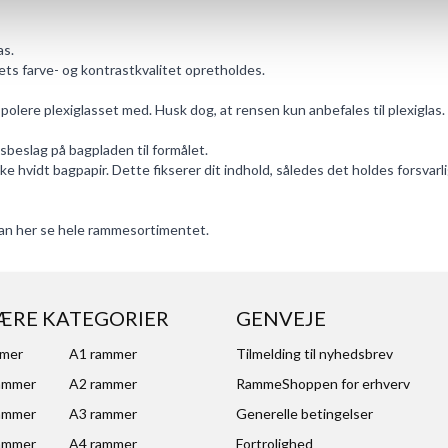
as.
ets farve- og kontrastkvalitet opretholdes.
 polere plexiglasset med. Husk dog, at rensen kun anbefales til plexiglas.
eslag på bagpladen til formålet.
hvidt bagpapir. Dette fikserer dit indhold, således det holdes forsvarli
an her se hele
rammesortimentet
.
ÆRE KATEGORIER
GENVEJE
mmer
A1 rammer
Tilmelding til nyhedsbrev
ammer
A2 rammer
RammeShoppen for erhverv
ammer
A3 rammer
Generelle betingelser
ammer
A4 rammer
Fortrolighed