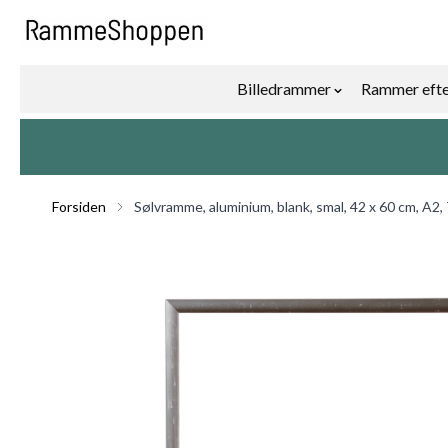
Skip to Content
Billedrammer
Rammer efte
Show submenu f
Forsiden
Sølvramme, aluminium, blank, smal, 42 x 60 cm, A2