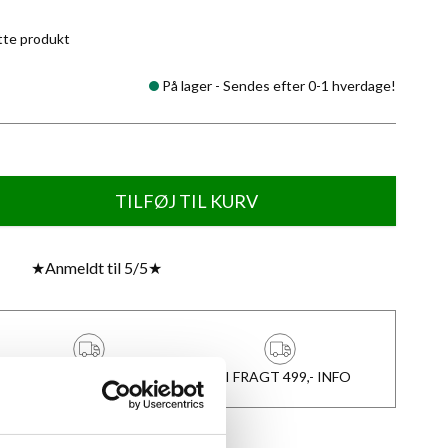
tte produkt
På lager -
Sendes efter 0-1 hverdage!
TILFØJ TIL KURV
★
Anmeldt til 5/5
★
1-3 DAGES LEVERING
FRI FRAGT 499,- INFO