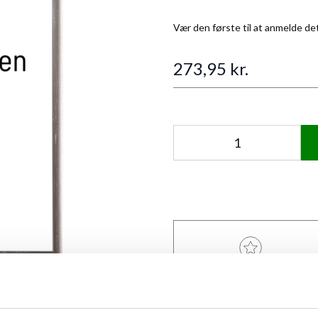
Vær den første til at anmelde de
273,95 kr.
Antal
ANMELDT TIL 5/5★
ew larger image