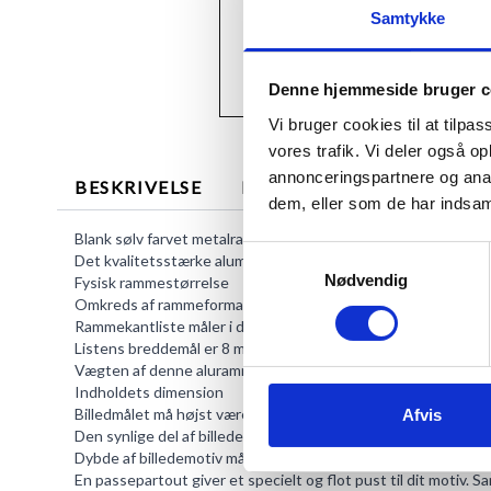
Samtykke
Denne hjemmeside bruger c
Vi bruger cookies til at tilpas
vores trafik. Vi deler også 
annonceringspartnere og anal
BESKRIVELSE
MERE INFORMATION
dem, eller som de har indsaml
Blank sølv farvet metalramme, som er en af vores mest populær
Samtykkevalg
Det kvalitetsstærke aluminium giver rammen en særdeles robu
Nødvendig
Fysisk rammestørrelse
Omkreds af rammeformatet set forfra er 40,0 x 60,0 cm.
Rammekantliste måler i dybden 21 mm.
Listens breddemål er 8 mm.
Vægten af denne aluramme er 1060 g.
Indholdets dimension
Billedmålet må højst være 40,0 x 60,0 cm.
Afvis
Den synlige del af billedet, kaldet lysmålet, er 39,2 x 59,2 cm.
Dybde af billedemotiv må ikke være over 6 mm.
En passepartout
giver et specielt og flot pust til dit motiv. 