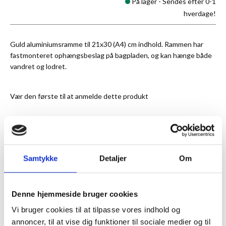
På lager -
Sendes efter 0-1
hverdage!
Guld aluminiumsramme til 21x30 (A4) cm indhold. Rammen har
fastmonteret ophængsbeslag på bagpladen, og kan hænge både
vandret og lodret.
Vær den første til at anmelde dette produkt
★
Anmeldt til 5/5
★
Samtykke
Detaljer
Om
ANMELDT TIL 5/5★
1-3 DAGES LEVERING
FRI FRAGT 499,- INFO
Denne hjemmeside bruger cookies
Vi bruger cookies til at tilpasse vores indhold og
MERE INFORMATION
annoncer, til at vise dig funktioner til sociale medier og til