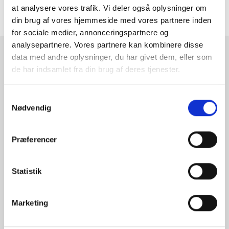
at analysere vores trafik. Vi deler også oplysninger om
ANMELDELSER
din brug af vores hjemmeside med vores partnere inden
for sociale medier, annonceringspartnere og
analysepartnere. Vores partnere kan kombinere disse
data med andre oplysninger, du har givet dem, eller som
RAMMESHOPPEN.DK
de har indsamlet fra din brug af deres tjenester.
Rammeshoppen ApS
Ove Jensens Allé 31
Samtykkevalg
Nødvendig
8700 Horsens
Danmark
Tlf: +45 77 34 11 00
Præferencer
info@rammeshoppen.dk
CVR: DK 27 63 11 42
Statistik
Åbningstider for kontor
og afhentning:
Marketing
Mandag - Torsdag: 09.00-16.00