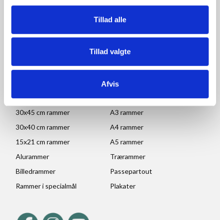
Fredag: 09.00-15.30
Lørdag, søndag og helligdage: Lukket
Tillad alle
Ved højtider og ferie kan ændringer forekomme. Se mere
her
Tillad valgte
POPULÆRE KATEGORIER
70x100 rammer
A1 rammer
Afvis
50x70 cm rammer
A2 rammer
30x45 cm rammer
A3 rammer
30x40 cm rammer
A4 rammer
15x21 cm rammer
A5 rammer
Alurammer
Trærammer
Billedrammer
Passepartout
Rammer i specialmål
Plakater