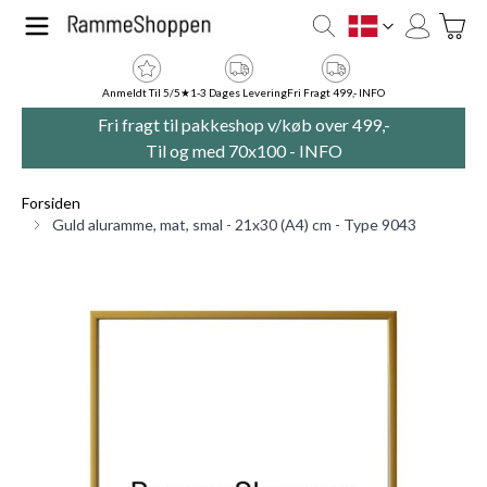
Skip to Content
Toggle
DK
Anmeldt Til 5/5★
1-3 Dages Levering
Fri Fragt 499,- INFO
Fri fragt til pakkeshop v/køb over 499,-
Til og med 70x100 -
INFO
Forsiden
Guld aluramme, mat, smal - 21x30 (A4) cm - Type 9043