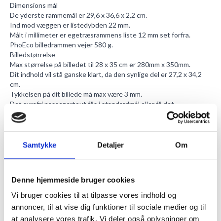
Dimensions mål
De yderste rammemål er 29,6 x 36,6 x 2,2 cm.
Ind mod væggen er listedybden 22 mm.
Målt i millimeter er egetræsrammens liste 12 mm set forfra.
PhoEco billedrammen vejer 580 g.
Billedstørrelse
Max størrelse på billedet til 28 x 35 cm er 280mm x 350mm.
Dit indhold vil stå ganske klart, da den synlige del er 27,2 x 34,2
cm.
Tykkelsen på dit billede må max være 3 mm.
Det
syrefri passepartout
fås i standardmål eller få det
specialskåret til dit specialmål. Der er en lille afstand til
frontglasset fra billedet.
Det refleksfri glas
Med refleksfri frontglas menes der, at reflekserne fra lyset
Samtykke
Detaljer
Om
nærmest ikke ses. Selve glasset ses næsten heller ikke, under
rette lysforhold.
Frontglasset i PhoEco rammen har en dybde på 3 mm.
Denne hjemmeside bruger cookies
Dannelse af let grønt glans vil ikke ske, da glasset er
farveneutralt.
Vi bruger cookies til at tilpasse vores indhold og
Da lysgennemtrængelsen i glasset er på 92%, er det med til at
annoncer, til at vise dig funktioner til sociale medier og til
bevare indholdets klare farver og kontraster.
at analysere vores trafik. Vi deler også oplysninger om