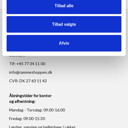
Tillad alle
RAMMESHOPPEN.DK
Tillad valgte
Rammeshoppen ApS
Ove Jensens Allé 31
Afvis
8700 Horsens
Danmark
Tlf: +45 77 34 11 00
info@rammeshoppen.dk
CVR: DK 27 63 11 42
Åbningstider for kontor
og afhentning:
Mandag - Torsdag: 09.00-16.00
Fredag: 09.00-15.30
Lørdag, søndag og helligdage: Lukket