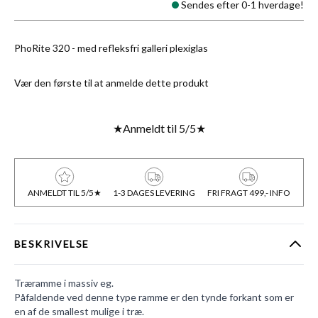
Sendes efter 0-1 hverdage!
PhoRite 320 - med refleksfri galleri plexiglas
Vær den første til at anmelde dette produkt
★
Anmeldt til 5/5
★
ANMELDT TIL 5/5★
1-3 DAGES LEVERING
FRI FRAGT 499,- INFO
BESKRIVELSE
Træramme i massiv eg.
Påfaldende ved denne type ramme er den tynde forkant som er
en af de smallest mulige i træ.