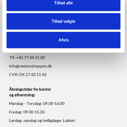
Tillad alle
RAMMESHOPPEN.DK
Tillad valgte
Rammeshoppen ApS
Ove Jensens Allé 31
Afvis
8700 Horsens
Danmark
Tlf: +45 77 34 11 00
info@rammeshoppen.dk
CVR: DK 27 63 11 42
Åbningstider for kontor
og afhentning:
Mandag - Torsdag: 09.00-16.00
Fredag: 09.00-15.30
Lørdag, søndag og helligdage: Lukket