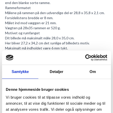
end den blanke sorte ramme.
Rammeformatet
Målene på rammen på den udvendige del er 28,8 x 35,8 x 2,1 cm.
Forsidelistens bredde er 8 mm.
Målet ind mod væggen er 21 mm.
Vægten på 28x35 rammen er 520 g.
Motivet og rumfanget
Dit billede må maksimalt måle 28,0 x 35,0 cm.
Her bliver 27,2 x 34,2 cm det synlige af billedets motiv.
Maksimalt må indholdet være 6 mm tykt.
Et
passepartout
kan tilkøbes her hvor du kan vælge imellem vores
store udvalg.
Refleksfri akrylplastglas
Et refleksfrit frontglas bryder med reflekserne, så genskær
Samtykke
Detaljer
Om
reduceres meget. Dette medvirker til, at det er mere behageligt
for øjet at se på det indrammede motiv. Høj lystransmission
betyder også, at glasset praktisk talt er så gennemsigtigt, at det
kan virke usynligt under ideelle lystilstande.
Denne hjemmeside bruger cookies
Tykkelsen på polystyren plexiglasset er 3 mm.
Vi bruger cookies til at tilpasse vores indhold og
Akrylglasset er også farveneutralt, således vil der ikke være en
annoncer, til at vise dig funktioner til sociale medier og til
grøn farvenuance, som man ellers ofte ser ved andre, alm. glas.
92% af lyset trænger igennem glasset som fremhæver farver og
at analysere vores trafik. Vi deler også oplysninger om