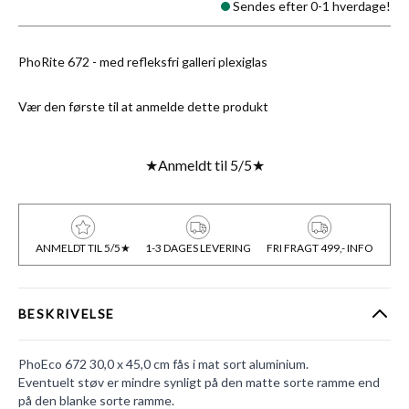
Sendes efter 0-1 hverdage!
PhoRite 672 - med refleksfri galleri plexiglas
Vær den første til at anmelde dette produkt
★
Anmeldt til 5/5
★
ANMELDT TIL 5/5★
1-3 DAGES LEVERING
FRI FRAGT 499,- INFO
BESKRIVELSE
PhoEco 672 30,0 x 45,0 cm fås i mat sort aluminium.
Eventuelt støv er mindre synligt på den matte sorte ramme end
på den blanke sorte ramme.