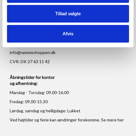
Rammeshoppen ApS
Tillad valgte
Ove Jensens Allé 31
8700 Horsens
Afvis
Danmark
Tlf: +45 77 34 11 00
info@rammeshoppen.dk
CVR: DK 27 63 11 42
Åbningstider for kontor
og afhentning:
Mandag - Torsdag: 09.00-16.00
Fredag: 09.00-15.30
Lørdag, søndag og helligdage: Lukket
Ved højtider og ferie kan ændringer forekomme. Se mere
her