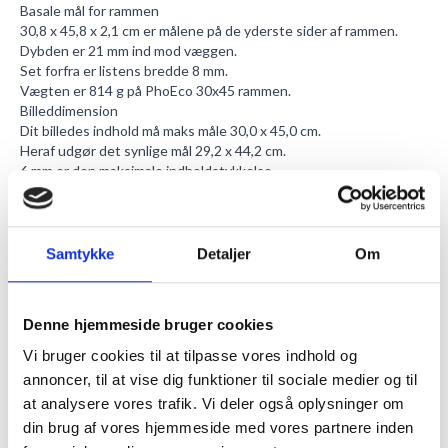
Basale mål for rammen
30,8 x 45,8 x 2,1 cm er målene på de yderste sider af rammen.
Dybden er 21 mm ind mod væggen.
Set forfra er listens bredde 8 mm.
Vægten er 814 g på PhoEco 30x45 rammen.
Billeddimension
Dit billedes indhold må maks måle 30,0 x 45,0 cm.
Heraf udgør det synlige mål 29,2 x 44,2 cm.
6 mm er den maksimale indholdstykkelse.
Vælg i mellem en af vores mange
passepartout'er
til din
plakat/motiv.
Acryl plastglas i refleksfri materiale
I dette frontglas brydes der med reflekserne, således at ganske
Samtykke
Detaljer
Om
lidt lys kastes tilbage (genskær). Det er rigtigt rart at se på, når
man ser på det indrammede motiv. Og fordi glasset har meget høj
lystransmission, kan det, under de rette forhold, fremstå som helt
Denne hjemmeside bruger cookies
usynligt.
3 mm er dybden af akryl plexi frontglasset.
Vi bruger cookies til at tilpasse vores indhold og
Frontglasset er farveneutralt og vil ikke give et grønt skær, som
annoncer, til at vise dig funktioner til sociale medier og til
sommetider kan ses på andre normale glas.
at analysere vores trafik. Vi deler også oplysninger om
Lysgennemtrængeligheden er på 92%.
din brug af vores hjemmeside med vores partnere inden
I glasset er en UV-blokering på 99,7%.