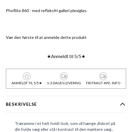
PhoRite 860 - med refleksfri galleri plexiglas.
Vær den første til at anmelde dette produkt
★
Anmeldt til 5/5
★
ANMELDT TIL 5/5★
1-3 DAGES LEVERING
FRI FRAGT 499,- INFO
BESKRIVELSE
Træramme i et helt hvidt look, som vil hænge diskret på
din hvide væg eller stå i kontrast til den mørkere væg..