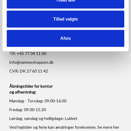
RAMMESHOPPEN.DK
Tillad valgte
Rammeshoppen ApS
Ove Jensens Allé 31
Afvis
8700 Horsens
Danmark
Tlf: +45 77 34 11 00
info@rammeshoppen.dk
CVR: DK 27 63 11 42
Åbningstider for kontor
og afhentning:
Mandag - Torsdag: 09.00-16.00
Fredag: 09.00-15.30
Lørdag, søndag og helligdage: Lukket
Ved højtider og ferie kan ændringer forekomme. Se mere
her