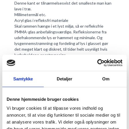
Denne kant er tilnærmelsesvist det smalleste man kan
lave i træ.
Millimetermål etc.
Acryl glas i refleksfri materiale
Skal rammen hænge i et lyst miljø, så er refleksfrie
PMMA-glas anbefalingsværdige. Refleksionerne fra
udefrakommende lys er hæmmet og minimale. Og
lysgennemstrømning og fordeling af lys i glasset gør
det meget klart og diskret, til tider helt usynligt hvis
lysforholdene er retmæssige.
Dybde på plexi glasset: 3 mm.
En grøn tone vil der ikke være i genspejlingen da
sikkerhedsglasset er farve neutralt.
Transmissionen af lyset gennem glasset er på 92%.
Samtykke
Detaljer
Om
Frontglasset standses med 99,7% af UV-strålerne.
Vores
mikrofiberklud
har flere fordele, så som at de ikke
efterlader fnugrester på kanter eller glas, og ej hellere
Denne hjemmeside bruger cookies
ridser. Og så er de super effektive til at tørre støv væk
med. Du kan også se vores
akrylrens
, hvis du ønsker at
Vi bruger cookies til at tilpasse vores indhold og
gøre akrylen mere dybdegående rent.
annoncer, til at vise dig funktioner til sociale medier og til
Sæt dit billede sikkert ind i rammen via et flot
at analysere vores trafik. Vi deler også oplysninger om
passepartout
- vælg mellem flere typer. Det skåner det
din brug af vores hjemmeside med vores partnere inden