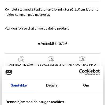
Komplet sæt med 2 toplister og 2 bundlister på 110 cm. Listerne
holdes sammen med magneter.
Vær den første til at anmelde dette produkt
★
Anmeldt til 5/5
★
ANMELDT TIL 5/5★
1-3 DAGES LEVERING
FRI FRAGT 499,- INFO
BESKRIVELSE
Samtykke
Detaljer
Om
Hurtig, simpel og stilren ophængning af plakat el. lign. Komplet
sæt med 2 toplister og 2 bundlister på 110 cm. Læderstrop i den
Denne hjemmeside bruger cookies
ene topliste for let ophængning. Listerne holdes sammen med