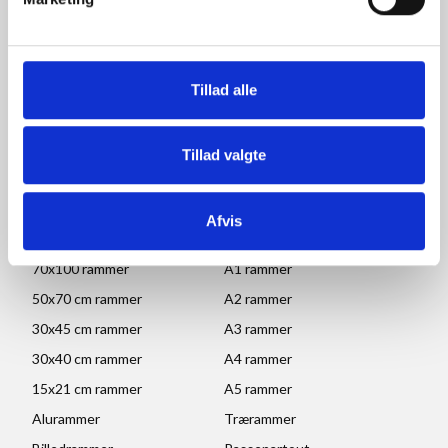
Åbningstider for kontor
og afhentning:
Mandag - Torsdag: 09.00-16.00
Tillad alle
Fredag: 09.00-15.30
Lørdag, søndag og helligdage: Lukket
Tillad valgte
Ved højtider og ferie kan ændringer forekomme. Se mere
her
Afvis
POPULÆRE KATEGORIER
70x100 rammer
A1 rammer
50x70 cm rammer
A2 rammer
30x45 cm rammer
A3 rammer
30x40 cm rammer
A4 rammer
15x21 cm rammer
A5 rammer
Alurammer
Trærammer