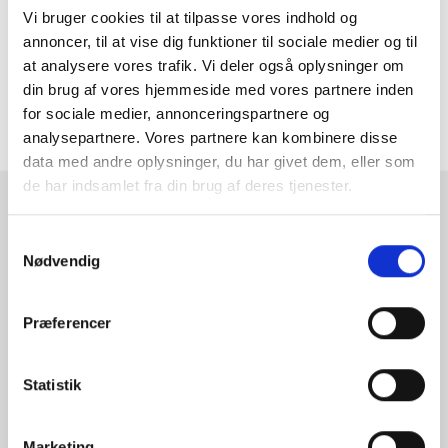
magneter.
Vi bruger cookies til at tilpasse vores indhold og
annoncer, til at vise dig funktioner til sociale medier og til
at analysere vores trafik. Vi deler også oplysninger om
MERE INFORMATION
din brug af vores hjemmeside med vores partnere inden
for sociale medier, annonceringspartnere og
ANMELDELSER
analysepartnere. Vores partnere kan kombinere disse
data med andre oplysninger, du har givet dem, eller som
de har indsamlet fra din brug af deres tjenester.
RAMMESHOPPEN.DK
Samtykkevalg
Rammeshoppen ApS
Nødvendig
Ove Jensens Allé 31
8700 Horsens
Præferencer
Danmark
Tlf: +45 77 34 11 00
Statistik
info@rammeshoppen.dk
CVR: DK 27 63 11 42
Marketing