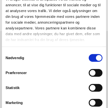
annoncer, til at vise dig funktioner til sociale medier og til
MERE INFORMATION
at analysere vores trafik. Vi deler også oplysninger om
din brug af vores hjemmeside med vores partnere inden
ANMELDELSER
for sociale medier, annonceringspartnere og
analysepartnere. Vores partnere kan kombinere disse
data med andre oplysninger, du har givet dem, eller som
de har indsamlet fra din brug af deres tjenester.
RAMMESHOPPEN.DK
Rammeshoppen ApS
Samtykkevalg
Nødvendig
Ove Jensens Allé 31
8700 Horsens
Danmark
Præferencer
Tlf: +45 77 34 11 00
info@rammeshoppen.dk
Statistik
CVR: DK 27 63 11 42
Marketing
Åbningstider for kontor