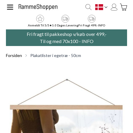
Skip to Content
Toggle
DK
Anmeldt Til 5/5★
1-3 Dages Levering
Fri Fragt 499,- INFO
Fri fragt til pakkeshop v/køb over 499,-
Til og med 70x100 -
INFO
Forsiden
Plakatlister i egetræ - 50cm