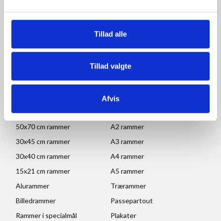
og afhentning:
Mandag - Torsdag: 09.00-16.00
Fredag: 09.00-15.30
Tillad alle
Lørdag, søndag og helligdage: Lukket
Ved højtider og ferie kan ændringer forekomme. Se mere
her
Tillad valgte
POPULÆRE KATEGORIER
Afvis
70x100 rammer
A1 rammer
50x70 cm rammer
A2 rammer
30x45 cm rammer
A3 rammer
30x40 cm rammer
A4 rammer
15x21 cm rammer
A5 rammer
Alurammer
Trærammer
Billedrammer
Passepartout
Rammer i specialmål
Plakater