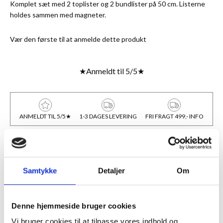
Komplet sæt med 2 toplister og 2 bundlister på 50 cm. Listerne
holdes sammen med magneter.
Vær den første til at anmelde dette produkt
★
Anmeldt til 5/5
★
ANMELDT TIL 5/5★
1-3 DAGES LEVERING
FRI FRAGT 499,- INFO
BESKRIVELSE
Samtykke
Detaljer
Om
Hurtig, simpel og stilren ophængning af plakat el. lign. Komplet
sæt med 2 toplister og 2 bundlister på 50 cm. Læderstrop i den
ene topliste for let ophængning. Listerne holdes sammen med
Denne hjemmeside bruger cookies
magneter.
Vi bruger cookies til at tilpasse vores indhold og